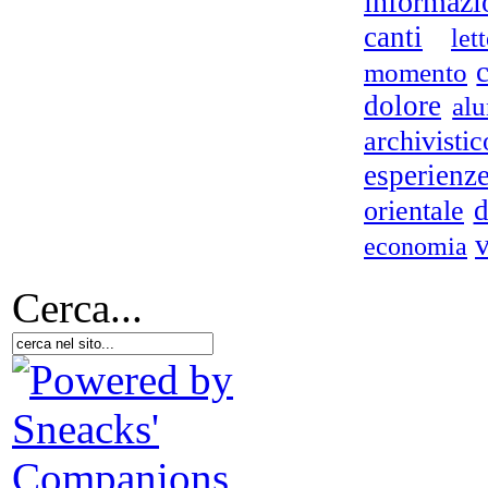
informazi
canti
let
momento
dolore
alu
archivistic
esperienz
L
d
orientale
v
economia
Cerca...