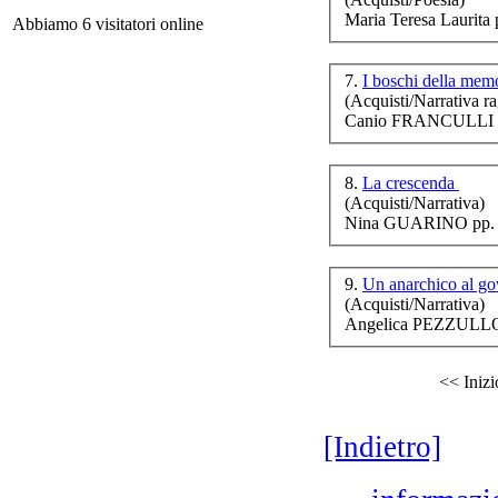
Maria Teresa Laurita 
Abbiamo 6 visitatori online
L'A
7.
I boschi della mem
(Acquisti/Narrativa ra
Canio FRANCULLI p
L
8.
La crescenda
(Acquisti/Narrativa)
Nina GUARINO pp. 
L
9.
Un anarchico al g
(Acquisti/Narrativa)
La 
Angelica PEZZULLO 
<< Inizi
E
[Indietro]
Ch