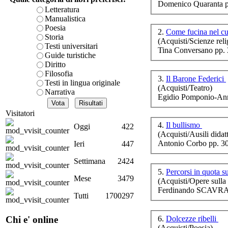
Domenico Quaranta p
Spi
è teorica, sempre però c
Letteratura
presente fase.
Manualistica
Acquista ora...
Poesia
2.
Come fucina nel c
Storia
(Acquisti/Scienze reli
A feed could not be foun
Testi universitari
Tina Conversano pp. 
http://www.lastampa.it/r
Guide turistiche
Diritto
Filosofia
3.
Il Barone Federici
Testi in lingua originale
(Acquisti/Teatro)
Narrativa
Egidio Pomponio-Ann
Val
Visitatori
4.
Il bullismo
Oggi
422
(Acquisti/Ausili didatt
Antonio Corbo pp. 3
Ieri
447
Ga
Settimana
2424
5.
Percorsi in quota s
amm
Mese
3479
(Acquisti/Opere sulla 
Ferdinando SCAVRA
Tutti
1700297
6.
Dolcezze ribelli
Chi e' online
(Acquisti/Poesia)