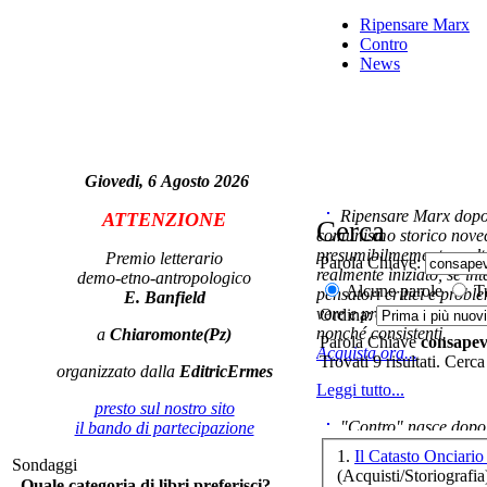
Ripensare Marx
Contro
News
No
tra
Giovedi, 6 Agosto 2026
Ripensare Marx dopo l
ATTENZIONE
Cerca
comunismo storico novec
presumibilmemente molto
Premio letterario
Parola Chiave:
L
realmente iniziato, se in
demo-etno-antropologico
Alcune parole
Tu
pensatori critici e probl
E. Banfield
vere e proprie correnti in
Ordina:
nonché consistenti.
a
Chiaromonte(Pz)
Le
Parola Chiave
consapev
Acquista ora...
Un 
Trovati 9 risultati. Cerca
organizzato dalla
EditricErmes
Leggi tutto...
presto sul nostro sito
"Contro" nasce dopo 
il bando di partecipazione
cominciato con la collab
1.
Il Catasto Onciari
Sondaggi
ripensaremarx. i saggi co
(Acquisti/Storiografia
Quale categoria di libri preferisci?
questa collaborazione e 