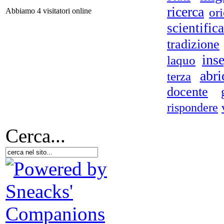
ricerca
ori
Abbiamo 4 visitatori online
scientifica
tradizione
P
ins
laquo
no
abri
terza
docente
Po
rispondere
Cerca...
B