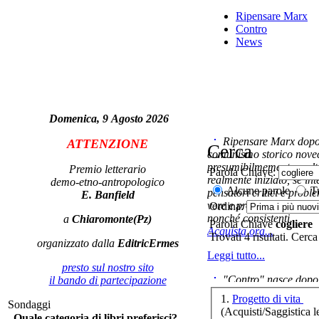
Ripensare Marx
Contro
News
U
mu
m
Domenica, 9 Agosto 2026
Ripensare Marx dopo l
ATTENZIONE
Cerca
comunismo storico novec
presumibilmemente molto
Premio letterario
Parola Chiave:
realmente iniziato, se in
demo-etno-antropologico
Ca
Alcune parole
Tu
pensatori critici e probl
E. Banfield
vere e proprie correnti in
Ordina:
nonché consistenti.
a
Chiaromonte(Pz)
Parola Chiave
cogliere
Acquista ora...
Trovati 4 risultati. Cerca
organizzato dalla
EditricErmes
Leggi tutto...
L
presto sul nostro sito
e
"Contro" nasce dopo 
il bando di partecipazione
cominciato con la collab
1.
Progetto di vita
Sondaggi
ripensaremarx. i saggi co
(Acquisti/Saggistica le
Quale categoria di libri preferisci?
questa collaborazione e 