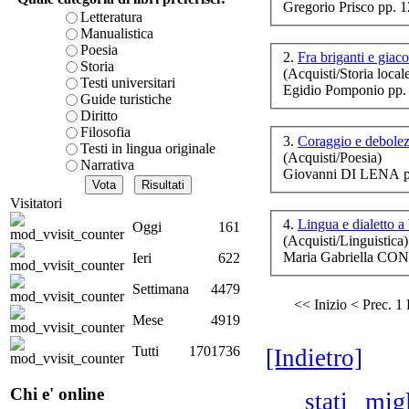
Gregorio Prisco pp. 
è teorica, sempre però c
Letteratura
presente fase.
Manualistica
Acquista ora...
Poesia
2.
Fra briganti e giac
Storia
(Acquisti/Storia local
A feed could not be foun
Testi universitari
Egidio Pomponio pp.
http://www.lastampa.it/r
Guide turistiche
Diritto
For
Filosofia
3.
Coraggio e debole
Testi in lingua originale
(Acquisti/Poesia)
Narrativa
Giovanni DI LENA p
Visitatori
4.
Lingua e dialetto a
Oggi
161
(Acquisti/Linguistica)
Maria Gabriella CON
Ieri
622
G
Settimana
4479
Imp
<< Inizio
< Prec.
1
voc
Mese
4919
Tutti
1701736
[Indietro]
Chi e' online
migl
stati
D.A