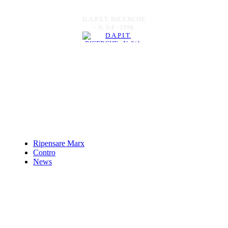
D.A.P.I.T. RICERCHE
- N. 3/4 - 1996
€ 6,00
Il canto di FedeÃ¬sa
€ 11,00
Meglio nu pass
â€˜ndrete
Ripensare Marx
€ 14,00
Contro
News
Grumentum -
Saponaria -
Grumento Nova.
Storia di una
comunitÃ