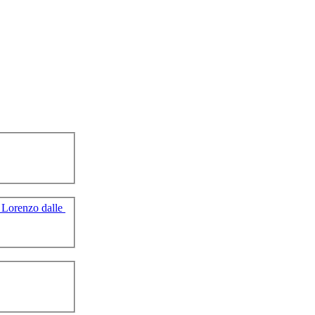
Â¼Himalaya Giuseppe De Lorenzo dalle