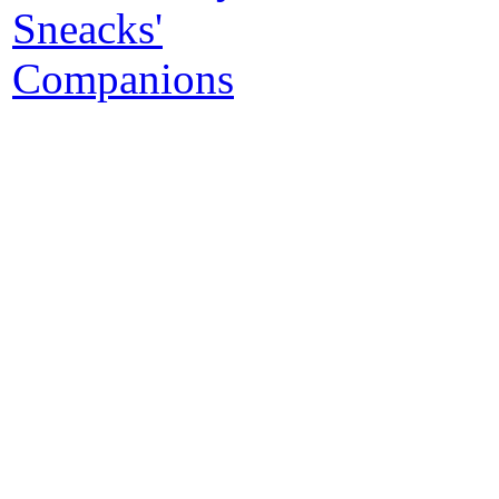
P
no
eu