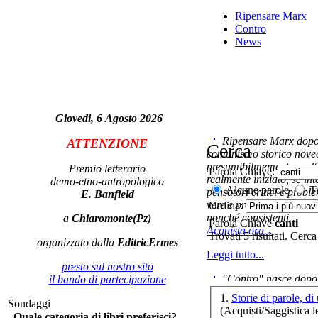
Ripensare Marx
Contro
News
Ch
Tr
Giovedi, 6 Agosto 2026
Ripensare Marx dopo l
ATTENZIONE
Cerca
comunismo storico novec
presumibilmemente molto
Premio letterario
Parola Chiave:
La 
realmente iniziato, se in
demo-etno-antropologico
co
Alcune parole
Tu
pensatori critici e probl
E. Banfield
vere e proprie correnti in
Ordina:
nonché consistenti.
a
Chiaromonte(Pz)
Parola Chiave
canti
Acquista ora...
Trovati 5 risultati. Cerca
organizzato dalla
EditricErmes
Val
Leggi tutto...
presto sul nostro sito
"Contro" nasce dopo 
il bando di partecipazione
cominciato con la collab
1.
Storie di parole, di
Sondaggi
ripensaremarx. i saggi co
(Acquisti/Saggistica le
D.A
Quale categoria di libri preferisci?
questa collaborazione e 