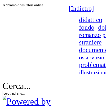
Abbiamo 4 visitatori online
[Indietro]
C
didattico
fondo
do
E
romanzo
p
Ch
straniere
I 
document
osservazio
problemat
R
illustrazion
ca
d
Cerca...