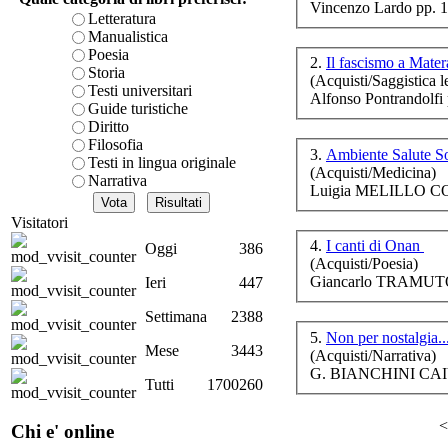
Vincenzo Lardo pp. 
è teorica, sempre però c
Letteratura
presente fase.
Manualistica
Acquista ora...
Poesia
2.
Il fascismo a Mate
Storia
(Acquisti/Saggistica le
A feed could not be foun
Testi universitari
Alfonso Pontrandolfi
http://www.lastampa.it/r
Guide turistiche
Diritto
Filosofia
3.
Ambiente Salute Soc
Testi in lingua originale
(Acquisti/Medicina)
Narrativa
A
Luigia MELILLO CO
Visitatori
4.
I canti di Onan
Oggi
386
(Acquisti/Poesia)
Giancarlo TRAMUTO
Ieri
447
Settimana
2388
5.
Non per nostalgia..
Mese
3443
(Acquisti/Narrativa)
G. BIANCHINI CAI
Tutti
1700260
<
Chi e' online