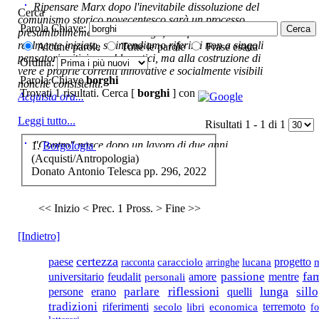
Ripensare Marx dopo l'inevitabile dissoluzione del
Cerca
comunismo storico novecentesco sarà un processo
Parola Chiave:
presumibilmemente molto lungo, e di fatto non ancora
€ 20,00
realmente iniziato, se intendiamo riferirci non a singoli
Alcune parole
Tutte le parole
Frase esatta
pensatori critici e problematici, ma alla costruzione di
Le due cortigiane di
Ordina:
vere e proprie correnti innovative e socialmente visibili
Lodovico Domenichi
Parola Chiave
borghi
nonché consistenti.
Trovati 1 risultati. Cerca [
borghi
] con
Acquista ora...
€ 15,00
Leggi tutto...
Risultati 1 - 1 di 1
La riqualificazione
possibile. periferia,
"Contro" nasce dopo un lavoro di due anni ,
1.
Borgologia
metodo, progetto.
cominciato con la collaborazione dell'autore al blog:
(Acquisti/Antropologia)
ripensaremarx. i saggi contenuti nel libro sono frutto di
Donato Antonio Telesca pp. 296, 2022
questa collaborazione e di questa critica. L'impostazione
è teorica, sempre però con riferimento puntuale alla
€ 18,00
<< Inizio
< Prec.
1
Pross. >
Fine >>
presente fase.
Al merlo che canta
Acquista ora...
sullâ€™ultima casa
[Indietro]
di Cleo
cURL error 28: Failed to connect to feed.lastampa.it port
80 after 7095 ms: Could not connect to server
certezza
paese
caracciolo
progetto
racconta
arringhe
lucana
fam
amore
passione
universitario
feudalit
mentre
personali
€ 18,00
riflessioni
lunga
persone
parlare
sill
erano
quelli
tradizioni
riferimenti
terremoto
secolo
libri
economica
fo
Valli di vento