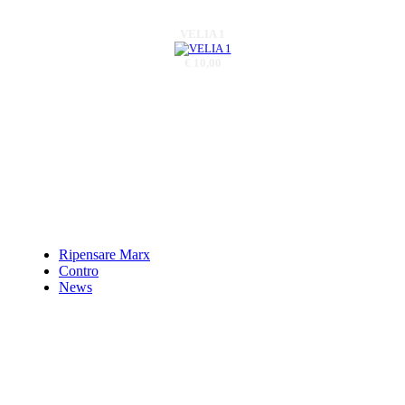
VELIA 1
€ 10,00
Dentro la cittÃ :
Potenza
€ 15,00
L'artista e il reporter
- Stephen Crane e la
Bowery
Ripensare Marx
€ 12,50
Contro
News
Basilicata criminale
€ 15,00
La sovrapproduzione
ed il suo assorbimento
nel sistema capital.