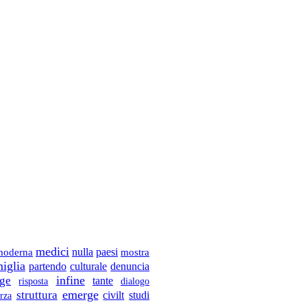
medici
nulla
paesi
mostra
moderna
iglia
denuncia
partendo
culturale
infine
oge
tante
risposta
dialogo
emerge
struttura
civilt
studi
rza