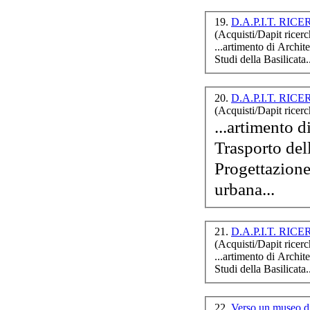
19.
D.A.P.I.T. RICE
(Acquisti/Dapit ricerc
...artimento di Archit
Studi della
Basilicata
.
20.
D.A.P.I.T. RICER
(Acquisti/Dapit ricerc
...artimento d
Trasporto de
Progettazione
urbana...
21.
D.A.P.I.T. RICE
(Acquisti/Dapit ricerc
...artimento di Archit
Studi della
Basilicata
.
22.
Verso un museo di