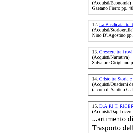
(Acquisti/Economia)
Gaetano Fierro pp. 4
Po
12.
La Basilicata: tra
(Acquisti/Storiografia
Nino D\'Agostino pp.
13.
Crescere tra i rov
(Acquisti/Narrativa)
Salvatore Cirigliano 
14.
Cristo tra Storia
(Acquisti/Quaderni de
(a cura di Santino G
15.
D.A.P.I.T. RICE
(Acquisti/Dapit ricerc
...artimento d
Trasporto de