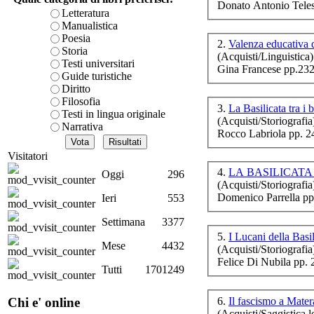
Donato Antonio Teles
è teorica, sempre però c
Letteratura
presente fase.
Manualistica
Acquista ora...
Poesia
2.
Valenza educativa 
Storia
(Acquisti/Linguistica)
A feed could not be foun
Testi universitari
Gina Francese pp.232
http://www.lastampa.it/r
Guide turistiche
L
Diritto
Filosofia
3.
La Basilicata tra i 
Testi in lingua originale
(Acquisti/Storiografia
Narrativa
Rocco Labriola pp. 2
Visitatori
4.
LA BASILICATA
Oggi
296
(Acquisti/Storiografia
Domenico Parrella pp
Ieri
553
Il 
Po
Settimana
3377
5.
I Lucani della Basi
Mese
4432
(Acquisti/Storiografia
Felice Di Nubila pp. 
Tutti
1701249
6.
Il fascismo a Mate
Chi e' online
d
(Acquisti/Saggistica le