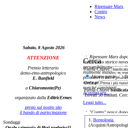
Ripensare Marx
Contro
News
Le 
Sabato, 8 Agosto 2026
Ripensare Marx dopo l
ATTENZIONE
Cerca
comunismo storico novec
presumibilmemente molto
Premio letterario
Parola Chiave:
realmente iniziato, se in
demo-etno-antropologico
Alcune parole
Tu
pensatori critici e probl
E. Banfield
vere e proprie correnti in
Ordina:
nonché consistenti.
a
Chiaromonte(Pz)
Parola Chiave
basilicat
Acquista ora...
Trovati 50 risultati. Cer
organizzato dalla
EditricErmes
U
Leggi tutto...
presto sul nostro sito
"Contro" nasce dopo 
il bando di partecipazione
cominciato con la collab
1.
Borgologia
Sondaggi
ripensaremarx. i saggi co
(Acquisti/Antropologi
La
Quale categoria di libri preferisci?
questa collaborazione e 