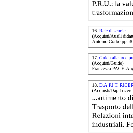
P.R.U.: la val
trasformazion.
16.
Rete di scuole
(Acquisti/Ausili didatt
Antonio Corbo pp. 3
17.
Guida alle aree pr
(Acquisti/Guide)
Francesco PACE-Ange
18.
D.A.P.I.T. RICER
(Acquisti/Dapit ricerc
...artimento d
Trasporto de
Relazioni inte
industriali. F