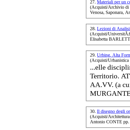
27.
Materiali per un c
(Acquisti/Archivio di
Venosa, Saponara, A
28.
Lezioni di Analis
(Acquisti/UniversitÃ
Elisabetta BARLET
29.
Urbing. Alta For
(Acquisti/Urbanistica e
...elle discip
Territorio. A
AA.VV. (a c
MURGANTE pp
30.
Il disegno degli o
(Acquisti/Architettura
Antonio CONTE pp. 