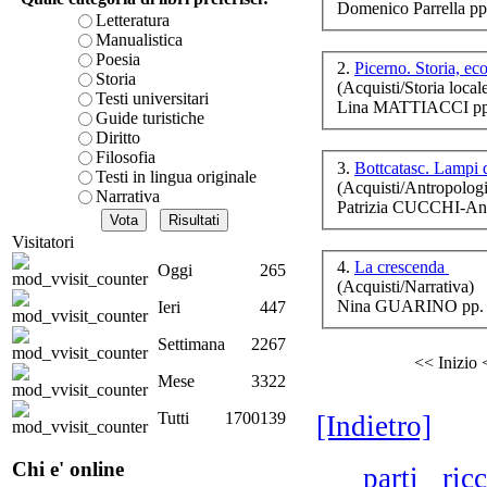
Domenico Parrella pp
Le 
è teorica, sempre però c
Letteratura
presente fase.
Manualistica
Acquista ora...
Poesia
2.
Picerno. Storia, e
Storia
(Acquisti/Storia local
cURL error 28: Failed to 
Testi universitari
Lina MATTIACCI pp.
80 after 7133 ms: Could 
d
Guide turistiche
Diritto
Filosofia
3.
Bottcatasc. Lampi d
Testi in lingua originale
(Acquisti/Antropologi
Narrativa
Patrizia CUCCHI-An
Visitatori
4.
La crescenda
Oggi
265
(Acquisti/Narrativa)
Nina GUARINO pp. 
Ieri
447
Settimana
2267
<< Inizio
Mese
3322
Il
Tutti
1700139
[Indietro]
Chi e' online
parti
ric