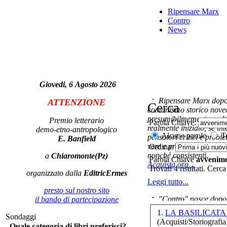
Ripensare Marx
A
Contro
Pe
News
Giovedi, 6 Agosto 2026
Si 
Ripensare Marx dopo l
ATTENZIONE
Cerca
comunismo storico novec
presumibilmemente molto
Premio letterario
Parola Chiave:
L
realmente iniziato, se in
demo-etno-antropologico
tr
Alcune parole
Tu
pensatori critici e probl
E. Banfield
vere e proprie correnti in
Ordina:
nonché consistenti.
a
Chiaromonte(Pz)
Parola Chiave
avvenime
Acquista ora...
Trovati 4 risultati. Cerca
organizzato dalla
EditricErmes
Leggi tutto...
presto sul nostro sito
Il
"Contro" nasce dopo 
il bando di partecipazione
cominciato con la collab
1.
LA BASILICATA
Sondaggi
ripensaremarx. i saggi co
(Acquisti/Storiografia
Quale categoria di libri preferisci?
questa collaborazione e 