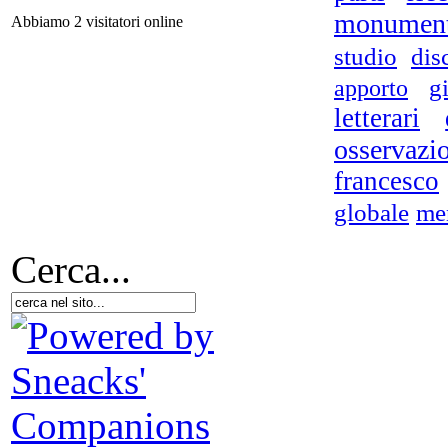
monumen
Abbiamo 2 visitatori online
studio
dis
apporto
g
Le
Un 
letterari
osservazi
francesco
globale
me
Et
Cerca...