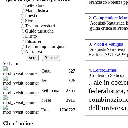
Francesco Potenza pp
è teorica, sempre però c
Letteratura
presente fase.
Manualistica
Lâ
Acquista ora...
Poesia
de
2.
Comprendere Man
Storia
(Acquisti/Saggistica le
A feed could not be foun
Testi universitari
(guida critica ai 
http://www.lastampa.it/r
Guide turistiche
Diritto
Filosofia
3.
Vicoli e Vaniglia
Testi in lingua originale
(Acquisti/Narrativa)
Narrativa
Beatrice NOLEâ€™ p
Visitatori
4.
EditricErmes
Oggi
327
(Contenuto Statico)
...ale in coer
Ieri
526
federalistica,
Na
Settimana
2855
combinazione 
Mese
3910
dell’universa.
Tutti
1700727
S
Chi e' online