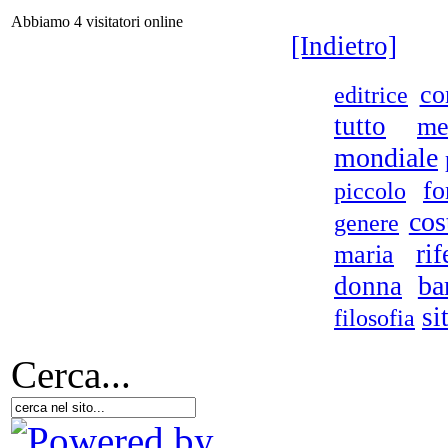
Abbiamo 4 visitatori online
Tre
[Indietro]
co
editrice
tutto
me
mondiale
fo
Le 
piccolo
cos
genere
ri
maria
ba
donna
si
filosofia
D.A
Cerca...
A