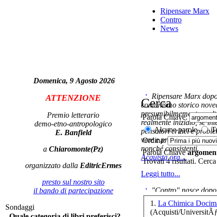
Ripensare Marx
Contro
News
Domenica, 9 Agosto 2026
Ripensare Marx dopo l
ATTENZIONE
Cerca
comunismo storico novec
presumibilmemente molto
Premio letterario
Parola Chiave:
realmente iniziato, se in
demo-etno-antropologico
Alcune parole
Tu
pensatori critici e probl
E. Banfield
vere e proprie correnti in
Ordina:
nonché consistenti.
a
Chiaromonte(Pz)
Parola Chiave
argomen
Acquista ora...
Trovati 4 risultati. Cerca
organizzato dalla
EditricErmes
Leggi tutto...
presto sul nostro sito
p
"Contro" nasce dopo 
il bando di partecipazione
cominciato con la collab
1.
La Chimica Docima
Sondaggi
ripensaremarx. i saggi co
(Acquisti/UniversitÃ
Quale categoria di libri preferisci?
questa collaborazione e 