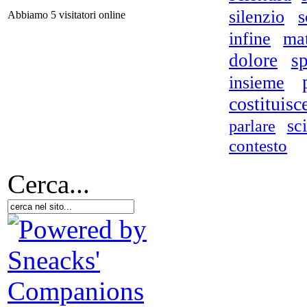
silenzio
s
Abbiamo 5 visitatori online
Il
infine
mat
dolore
s
insieme
F
d
costituisc
sc
parlare
contesto
Cerca...
F