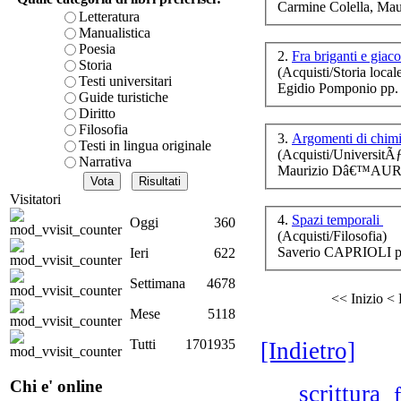
Carmine Colella, Mau
è teorica, sempre però c
Letteratura
presente fase.
Manualistica
Acquista ora...
Poesia
Il
2.
Fra briganti e giac
Storia
(Acquisti/Storia local
A feed could not be foun
Testi universitari
Egidio Pomponio pp.
http://www.lastampa.it/r
Guide turistiche
Diritto
Filosofia
3.
Argomenti di chimi
Testi in lingua originale
(Acquisti/UniversitÃ
Narrativa
Maurizio Dâ€™AURI
Ag
Visitatori
4.
Spazi temporali
Oggi
360
(Acquisti/Filosofia)
L
Saverio CAPRIOLI p
Ieri
622
Settimana
4678
<< Inizio
< 
Mese
5118
D.A
Tutti
1701935
[Indietro]
- N
Chi e' online
scrittura