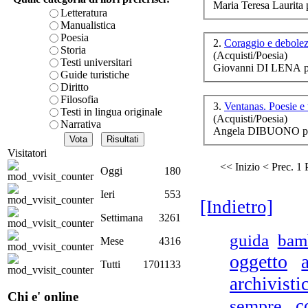
Maria Teresa Laurita 
è teorica, sempre però c
Letteratura
presente fase.
Manualistica
Il
Acquista ora...
Poesia
2.
Coraggio e debole
Storia
(Acquisti/Poesia)
A feed could not be foun
Testi universitari
Giovanni DI LENA p
http://www.lastampa.it/r
Guide turistiche
Diritto
Filosofia
3.
Ventanas. Poesie e 
Testi in lingua originale
nel
(Acquisti/Poesia)
Narrativa
Angela DIBUONO pp
Visitatori
<< Inizio
< Prec.
1
Oggi
180
Ieri
553
[Indietro]
R
ca
Settimana
3261
d
guida
bam
Mese
4316
oggetto
Tutti
1701133
archivisti
Chi e' online
c
sempre