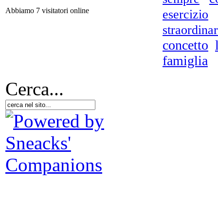
Abbiamo 7 visitatori online
esercizio
straordinar
F
concetto
d
famiglia
Cerca...
UN
m
vo