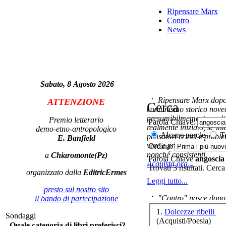
Ripensare Marx
Contro
V
News
V
ar
Sabato, 8 Agosto 2026
Ripensare Marx dopo l
ATTENZIONE
Cerca
comunismo storico novec
presumibilmemente molto
G
Premio letterario
Parola Chiave:
realmente iniziato, se in
demo-etno-antropologico
Alcune parole
Tu
pensatori critici e probl
E. Banfield
vere e proprie correnti in
Ordina:
nonché consistenti.
a
Chiaromonte(Pz)
Parola Chiave
angoscia
Acquista ora...
Trovati 3 risultati. Cerca
organizzato dalla
EditricErmes
Leggi tutto...
presto sul nostro sito
"Contro" nasce dopo 
il bando di partecipazione
Sc
cominciato con la collab
ci
1.
Dolcezze ribelli
Sondaggi
ripensaremarx. i saggi co
(Acquisti/Poesia)
Quale categoria di libri preferisci?
questa collaborazione e 