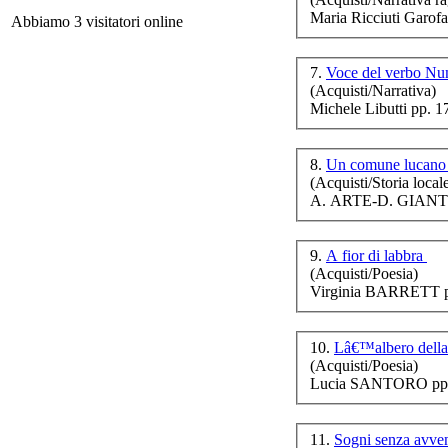
Maria Ricciuti Garofa
Abbiamo 3 visitatori online
I
7.
Voce del verbo N
(Acquisti/Narrativa)
ec
Michele Libutti pp. 1
8.
Un comune lucano 
(Acquisti/Storia local
A. ARTE-D. GIANT
9.
A fior di labbra
(Acquisti/Poesia)
UN
Virginia BARRETT p
10.
Lâ€™albero della
(Acquisti/Poesia)
par
Lucia SANTORO pp.
11.
Sogni senza avve