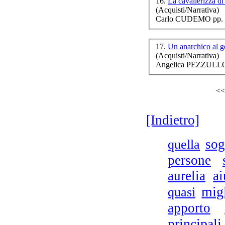
16.
La cavallerizza 
(Acquisti/Narrativa)
Carlo CUDEMO pp. 
17.
Un anarchico al 
(Acquisti/Narrativa)
Angelica PEZZULLO 
<<
[Indietro]
quella
so
persone
aurelia
ai
migl
quasi
apporto
principali