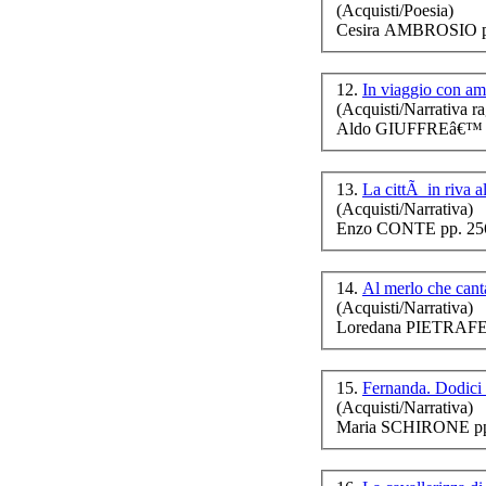
(Acquisti/Poesia)
Cesira AMBROSIO p
12.
In viaggio con a
(Acquisti/Narrativa ra
Aldo GIUFFREâ€™ p
A
13.
La cittÃ in riva 
(Acquisti/Narrativa)
Enzo CONTE pp. 256
V
14.
Al merlo che cant
(Acquisti/Narrativa)
Loredana PIETRAFES
15.
Fernanda. Dodici
(Acquisti/Narrativa)
Maria SCHIRONE pp.
C