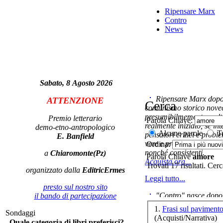
ma
Ripensare Marx
Contro
News
fa
Sabato, 8 Agosto 2026
Ripensare Marx dopo l
ATTENZIONE
Cerca
comunismo storico novec
presumibilmemente molto
Premio letterario
Parola Chiave:
realmente iniziato, se in
demo-etno-antropologico
Alcune parole
Tu
pensatori critici e probl
E. Banfield
Val
vere e proprie correnti in
Ordina:
nonché consistenti.
a
Chiaromonte(Pz)
Parola Chiave
amore
Acquista ora...
Trovati 17 risultati. Cer
organizzato dalla
EditricErmes
Leggi tutto...
presto sul nostro sito
"Contro" nasce dopo 
il bando di partecipazione
cominciato con la collab
1.
Frasi sul paviment
Sondaggi
ripensaremarx. i saggi co
Il 
(Acquisti/Narrativa)
Quale categoria di libri preferisci?
questa collaborazione e 