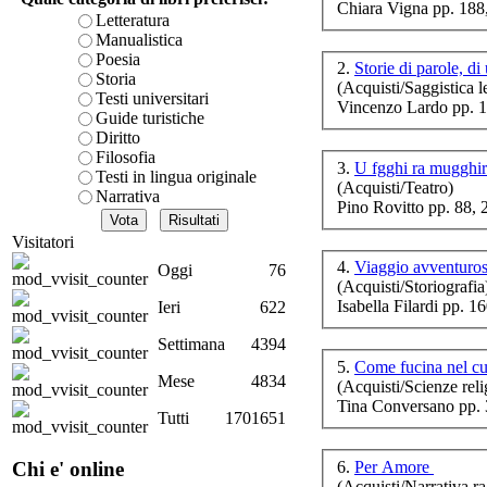
Chiara Vigna pp. 188
è teorica, sempre però c
Letteratura
lib
presente fase.
Manualistica
Acquista ora...
Poesia
2.
Storie di parole, di
Storia
(Acquisti/Saggistica le
A feed could not be foun
Testi universitari
Vincenzo Lardo pp. 
http://www.lastampa.it/r
Guide turistiche
Il
Diritto
Filosofia
3.
U fgghi ra mugghir
Testi in lingua originale
(Acquisti/Teatro)
Narrativa
Pino Rovitto pp. 88,
Visitatori
4.
Oggi
76
(Acquisti/Storiografia
D.A
Isabella Filardi pp. 1
Ieri
622
- N
Settimana
4394
5.
Come fucina nel c
Mese
4834
(Acquisti/Scienze reli
Tina Conversano pp. 
Tutti
1701651
Le
ar
6.
Per Amore
Chi e' online
(Acquisti/Narrativa ra