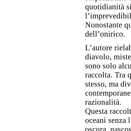
quotidianità s
l’imprevedibil
Nonostante que
B
dell’onirico.
L’autore riela
diavolo, mister
L
sono solo alcu
raccolta. Tra 
stesso, ma div
contemporanea,
razionalità.
Da
Questa raccolt
ros
oceani senza l
oscura, nascos