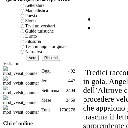
Letteratura
Manualistica
Poesia
No
Storia
Testi universitari
Guide turistiche
Diritto
L
Filosofia
Testi in lingua originale
Narrativa
Visitatori
Na
Tredici raccon
Oggi
402
in gola. Angel
Ieri
447
dell’Altrove c
Settimana
2404
procedere vel
Mese
3459
Gi
che appaiono g
Tutti
1700276
trascina il le
Chi e' online
sorprendente c