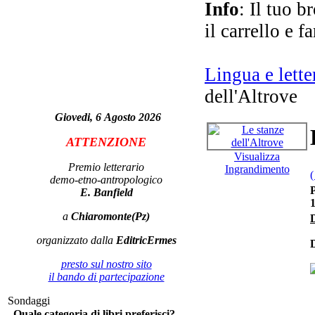
Info
: Il tuo b
Gi
il carrello e f
Lingua e lette
dell'Altrove
Giovedi, 6 Agosto 2026
Co
ATTENZIONE
Visualizza
Premio letterario
Ingrandimento
(
demo-etno-antropologico
Ch
P
E. Banfield
a
Chiaromonte(Pz)
D
organizzato dalla
EditricErmes
D
presto sul nostro sito
il bando di partecipazione
Sondaggi
Quale categoria di libri preferisci?