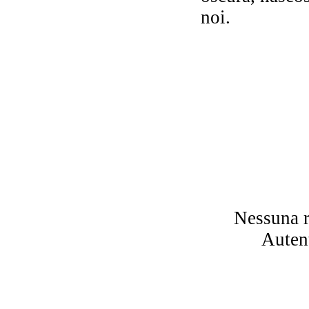
Il
noi.
La
ed 
ne
re
Nessuna r
Autent