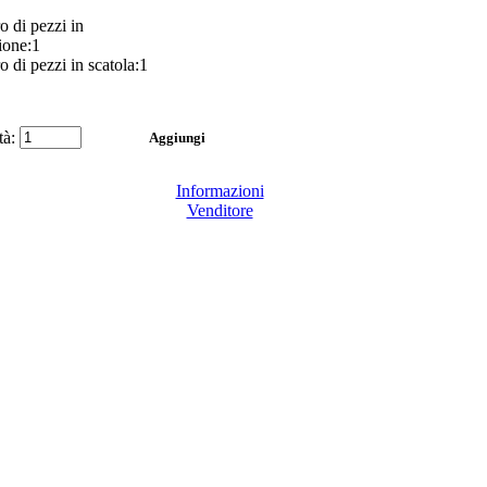
 di pezzi in
ione:1
 di pezzi in scatola:1
tà:
Informazioni
Venditore