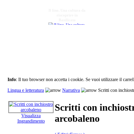
Il lino. Una cultura da
riscoprire in
Basilicata
€ 10,00
Occasioni filosofiche
€ 15,00
Il geografo Solino
Info
: Il tuo browser non accetta i cookie. Se vuoi utilizzare il carrel
Chiama per il Prezzo
Lingua e letteratura
Narrativa
Scritti con inchios
Meccanica dei
materiali
Scritti con inchiost
€ 15,00
Visualizza
arcobaleno
Il disegno dei
Ingrandimento
manuali. Verso una
normativa
architettonica