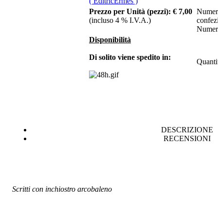
( EditricErmes )
Prezzo per Unità (pezzi):
€ 7,00
Numero
(incluso 4 % I.V.A.)
confez
Numero
€ 10,00
Disponibilità
Modelli e metodi per
Di solito viene spedito in:
Quanti
lâ€™analisi delle reti
di trasporto
€ 20,00
D.A.P.I.T. RICERCHE
- N. 5 - 1997
DESCRIZIONE
RECENSIONI
€ 6,00
Il modello e la crisi.
Corte reale e corte
ideale nella trattat.
Scritti con inchiostro arcobaleno
Chiama per il Prezzo