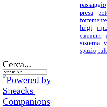
passaggio
Le 
presa
pot
fortemente
In 
luigi
rip
cammino
sistema
v
spazio
cul
Cerca...