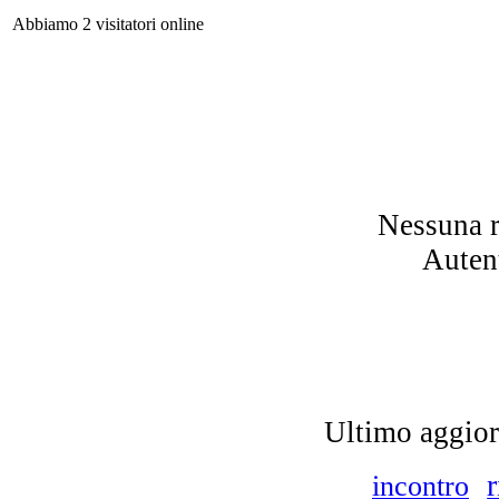
Abbiamo 2 visitatori online
L
Nessuna r
Autent
Sc
ci
Le 
Ultimo aggio
incontro