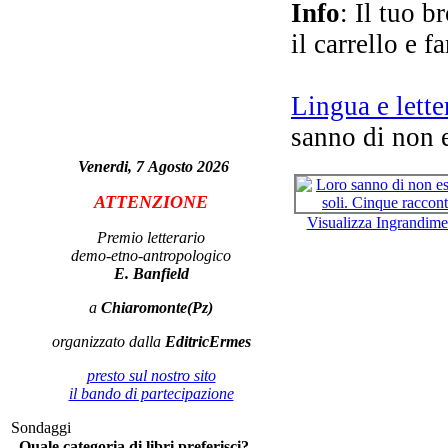
Info
: Il tuo b
il carrello e f
Lingua e lette
U
sanno di non e
per
Venerdi, 7 Agosto 2026
ATTENZIONE
D.A
Visualizza Ingrandime
Premio letterario
demo-etno-antropologico
E. Banfield
a
Chiaromonte(Pz)
Sa
organizzato dalla
EditricErmes
presto sul nostro sito
il bando di partecipazione
Sondaggi
Quale categoria di libri preferisci?