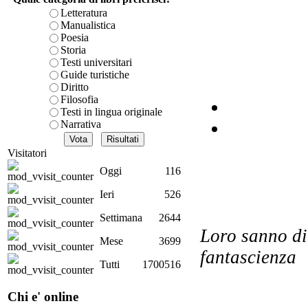
Co
Letteratura
i
Manualistica
Poesia
Storia
Testi universitari
Guide turistiche
Diritto
Filosofia
Testi in lingua originale
Narrativa
Visitatori
I
Oggi
116
Ieri
526
Da
ros
Settimana
2644
Loro sanno di
Mese
3699
fantascienza
Tutti
1700516
I 
Chi e' online