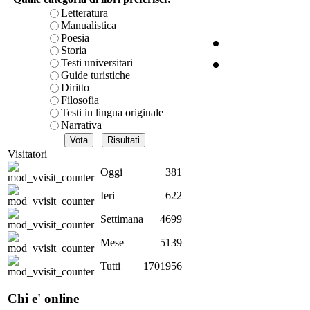
- 
Letteratura
Manualistica
Poesia
Storia
Testi universitari
Guide turistiche
Diritto
UN
Filosofia
Testi in lingua originale
Narrativa
LA
Visitatori
Oggi
381
Ieri
622
C
Settimana
4699
Mese
5139
Il 
Tutti
1701956
Chi e' online