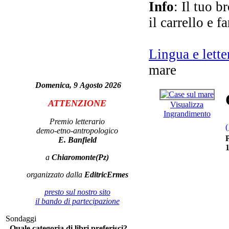
Info
: Il tuo b
il carrello e f
Lingua e lette
mare
Domenica, 9 Agosto 2026
ATTENZIONE
Visualizza
I r
Ingrandimento
Premio letterario
(
demo-etno-antropologico
P
E. Banfield
l
a
Chiaromonte(Pz)
organizzato dalla
EditricErmes
presto sul nostro sito
il bando di partecipazione
Sondaggi
L'a
Quale categoria di libri preferisci?