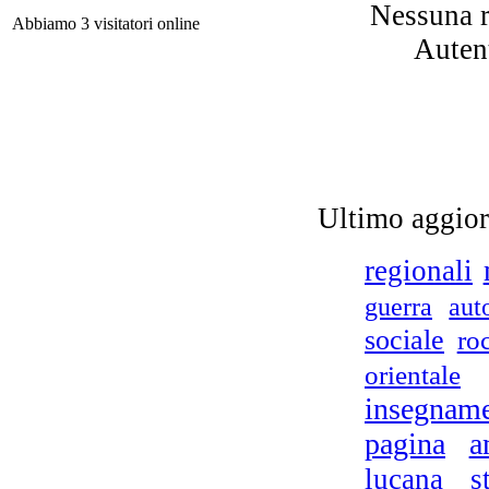
Vi
Nessuna r
Abbiamo 3 visitatori online
dif
Autent
Ultimo aggio
regionali
Il
guerra
aut
sociale
ro
La 
orientale
insegnam
L
pagina
a
tr
lucana
s