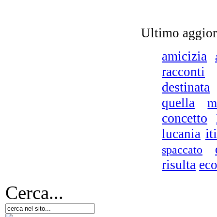
Ultimo aggio
Il
amicizia
C
id
racconti
destinata
Ch
quella
m
concetto
Le
it
lucania
spaccato
risulta
ec
Cerca...