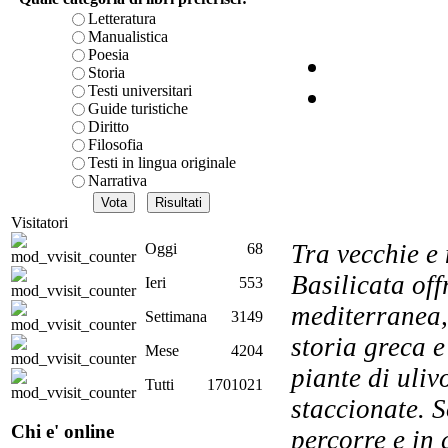
Letteratura
Manualistica
Poesia
Storia
Testi universitari
Guide turistiche
Diritto
Filosofia
Testi in lingua originale
Narrativa
Visitatori
Tra vecchie e 
Oggi
68
El
Basilicata of
Ieri
553
mediterranea, 
Settimana
3149
storia greca 
Mese
4204
Val
piante di ulivo
Tutti
1701021
staccionate. S
Chi e' online
percorre e in 