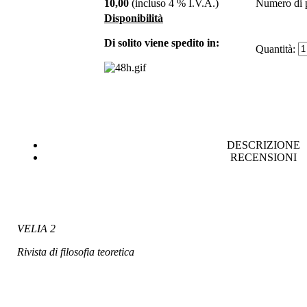
10,00
(incluso 4 % I.V.A.)
Numero di p
Filosofia, idealismo,
Disponibilità
materialismo
Di solito viene spedito in:
Quantità:
€ 16,00
Metafisiche geometrie
€ 8,00
Le vicende
DESCRIZIONE
urbanistiche di
RECENSIONI
Potenza
€ 15,00
VELIA 2
Crescere tra i rovi
Rivista di filosofia teoretica
€ 16,00
I canti di Onan
€ 5,00