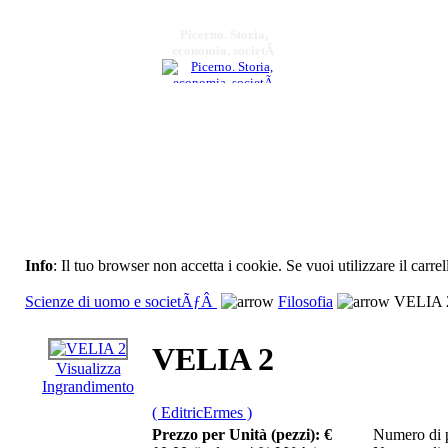
Picerno. Storia,
economia, societÃ
€ 15,00
Il problema del
linguaggio
nellâ€™esistenzialismo,
da Kierkegaard
€ 18,00
Info
: Il tuo browser non accetta i cookie. Se vuoi utilizzare il carrel
LA BASILICATA SUI
Scienze di uomo e societÃƒÂ
Filosofia
VELIA 
GIORNALI
VELIA 2
€ 30,00
Visualizza
Santulli
Ingrandimento
( EditricErmes )
€ 11,00
Prezzo per Unità (pezzi):
€
Numero di p
Ripensare Marx: