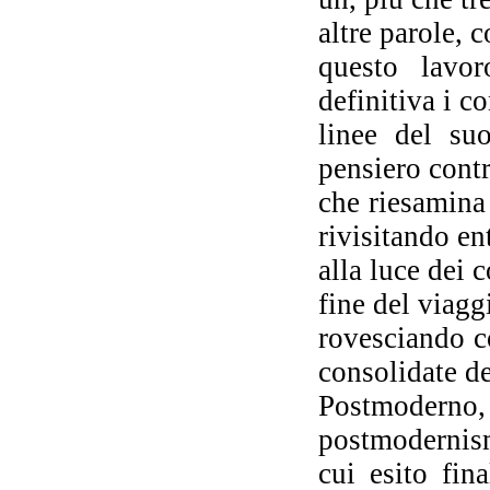
altre parole, 
questo lavor
Fr
definitiva i co
linee del su
L
pensiero contr
so
che riesamina
rivisitando e
alla luce dei 
fine del viagg
rovesciando c
Cat
p
consolidate de
Postmoderno,
postmodernism
L
cui esito fin