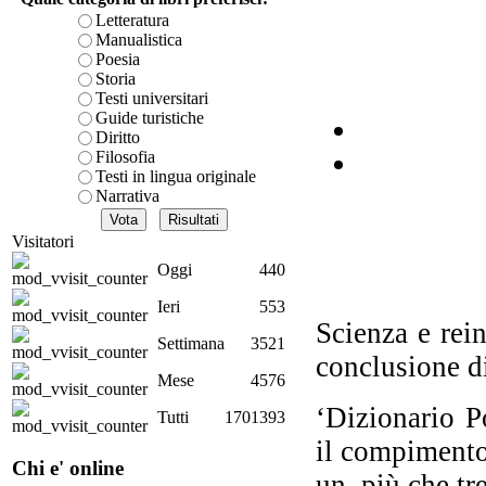
L
Letteratura
ba
Manualistica
per
Poesia
Storia
Testi universitari
Guide turistiche
Diritto
Filosofia
No
tra
Testi in lingua originale
Narrativa
Visitatori
Oggi
440
Ieri
553
su
Scienza e rei
st
Settimana
3521
conclusione d
Mese
4576
‘Dizionario P
Tutti
1701393
il compimento
Chi e' online
un, più che tr