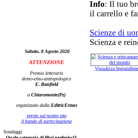
Info
: Il tuo b
il carrello e f
Ch
Scienze di u
Scienza e rei
Sabato, 8 Agosto 2026
ATTENZIONE
Il 
Visualizza Ingrandim
Premio letterario
demo-etno-antropologico
E. Banfield
a
Chiaromonte(Pz)
Si
organizzato dalla
EditricErmes
presto sul nostro sito
il bando di partecipazione
Sondaggi
Quale categoria di libri preferisci?