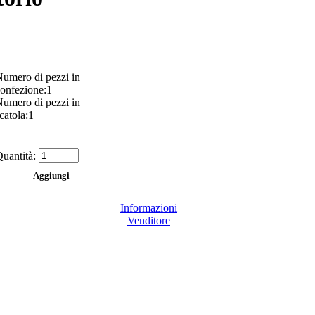
umero di pezzi in
onfezione:1
umero di pezzi in
catola:1
uantità:
Informazioni
Venditore