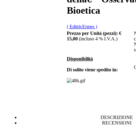
fuoco in Lucania
Bioetica
€ 18,00
( EditricErmes )
Prezzo per Unità (pezzi):
€
N
Santâ€™Angelo al
Monte Raparo e il
15,00
(incluso 4 % I.V.A.)
c
culto micaelico
N
s
Disponibilità
€ 14,00
Q
Di solito viene spedito in:
Corporazioni
religiose. Opere pie.
Inventari, n. 3
€ 14,00
VELIA 3
DESCRIZIONE
€ 10,00
RECENSIONI
La sovrapproduzione
ed il suo assorbimento