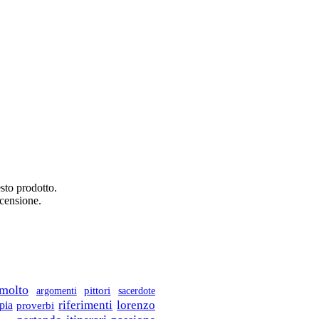
sto prodotto.
ecensione.
molto
argomenti
pittori
sacerdote
lorenzo
riferimenti
pia
proverbi