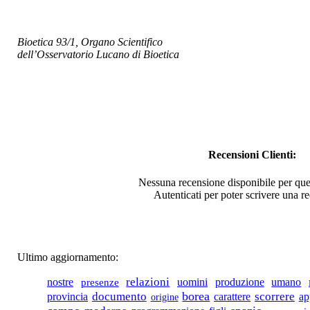
nel sistema capital.
Bioetica 93/1, Organo Scientifico
dell’Osservatorio Lucano di Bioetica
€ 20,00
Aurelia
€ 15,49
La Viceregina, il
Monastero, il
Mallardo
Recensioni Clienti:
Nessuna recensione disponibile per que
€ 12,00
Autenticati per poter scrivere una r
LA SCUOLA MEDIA
Ã¢â‚¬Å“G.
PEROTTIÃ¢â‚¬Â DI
TORINO TRA
Ultimo aggiornamento:
STORIA E
PEDAGOG
relazioni
nostre
uomini
produzione
umano
presenze
borea
documento
carattere
scorrere
provincia
ap
origine