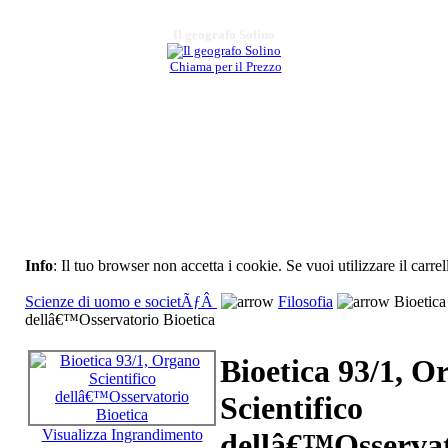
Il geografo Solino
Chiama per il Prezzo
Il bullismo
€ 8,00
Emersioni recondite
€ 8,00
Antonio Figliuolo.
Per unâ€™antologia
iconografica
Info
: Il tuo browser non accetta i cookie. Se vuoi utilizzare il carrel
contadina
Scienze di uomo e societÃƒÂ
Filosofia
Bioetica
dellâ€™Osservatorio Bioetica
€ 15,00
Bioetica 93/1, O
Non per nostalgia...
€ 14,00
Scientifico
La uglia. Riti di
Visualizza Ingrandimento
dellâ€™Osserva
attraversamento del