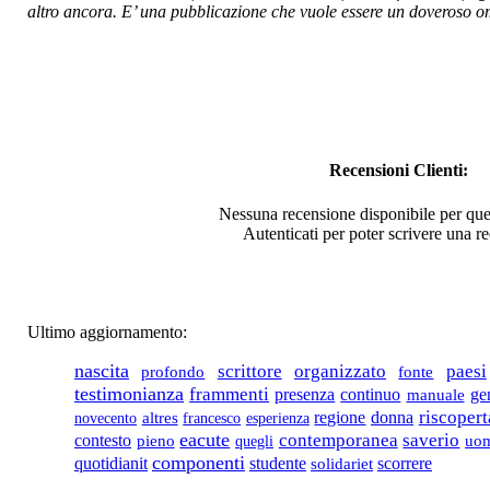
altro ancora. E’ una pubblicazione che vuole essere un doveroso o
€ 6,00
Basilicata tra
presente e futuro
€ 10,00
Occasioni filosofiche
Recensioni Clienti:
€ 15,00
Nessuna recensione disponibile per que
Autenticati per poter scrivere una r
Officina eloquaentiae,
oratoria e politica
nella Ferrara del 400
Ultimo aggiornamento:
Chiama per il Prezzo
nascita
scrittore
organizzato
paesi
fonte
profondo
testimonianza
frammenti
presenza
continuo
ge
manuale
Le memorie e i giorni
riscopert
regione
donna
novecento
altres
francesco
esperienza
eacute
saverio
contemporanea
contesto
uom
pieno
quegli
€ 11,00
componenti
quotidianit
studente
scorrere
solidariet
La Basilicata: tra