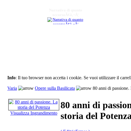
Narrativa di quanto
occorsoÃ¢â‚¬Â¦
€ 40,00
Oltre l'orizzonte
€ 10,00
Valenza educativa del
teatro
€ 13,00
Info
: Il tuo browser non accetta i cookie. Se vuoi utilizzare il carrel
Gallicchio SocietÃ e
Varia
Opere sulla Basilicata
80 anni di passione. 
vita politico-
amministrativa (dalle
origini
80 anni di passio
Visualizza Ingrandimento
storia del Potenz
€ 20,00
Lâ€™uomo alla