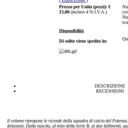
( EditricErmes )
ricerca di Dio. Saggio
Prezzo per Unità (pezzi):
€
Nu
di antropologia
15,00
(incluso 4 % I.V.A.)
co
cristiana
Nu
sca
Disponibilità
€ 10,00
Qua
Di solito viene spedito in:
Elementi di
Economia Politica
Chiama per il Prezzo
Fondamenti di
bioetica. Dalla
bioetica al biodiritto
DESCRIZIONE
RECENSIONI
€ 18,00
D.A.P.I.T. RICERCHE
- N. 3/4 - 1996
Il volume ripropone le vicende della squadra di calcio del Potenza. U
delusioni. Dalla nascita, al mito della Serie B, ai due fallimenti, agl