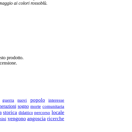
maggio ai colori rossoblù.
sto prodotto.
ecensione.
popolo
guerra
nuovi
interesse
nerazioni
sogno
comunitaria
morte
a
locale
storica
didattico
percorso
vengono
angoscia
ricerche
ini