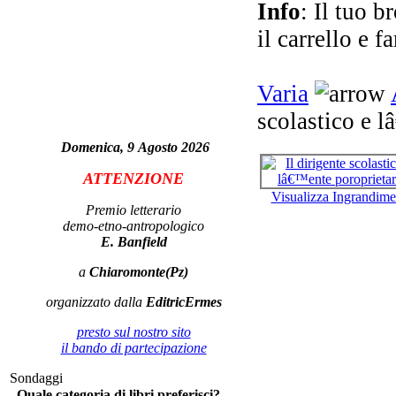
eu
Info
: Il tuo b
il carrello e f
Varia
scolastico e 
Domenica, 9 Agosto 2026
ATTENZIONE
Ch
Visualizza Ingrandime
Premio letterario
demo-etno-antropologico
E. Banfield
a
Chiaromonte(Pz)
organizzato dalla
EditricErmes
presto sul nostro sito
il bando di partecipazione
Sondaggi
Quale categoria di libri preferisci?