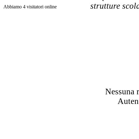
Il
strutture scol
Abbiamo 4 visitatori online
I
Nessuna r
Autent
I 