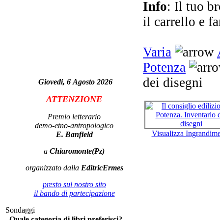
Info
: Il tuo b
re
il carrello e f
Varia
Potenza
su
dei disegni
Giovedi, 6 Agosto 2026
st
ATTENZIONE
Premio letterario
demo-etno-antropologico
Visualizza Ingrandim
E. Banfield
Les
a
Chiaromonte(Pz)
organizzato dalla
EditricErmes
Ch
presto sul nostro sito
Scr
il bando di partecipazione
Sondaggi
Quale categoria di libri preferisci?