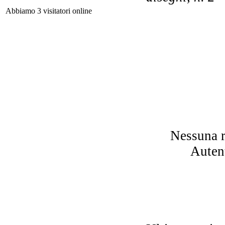
Po
Abbiamo 3 visitatori online
r
R
al
Nessuna r
Autent
Imm