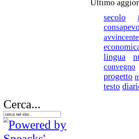
Ultimo aggio
secolo
consapevo
avvincente
economic
lingua
n
convegno
L
progetto
m
diar
testo
Cerca...