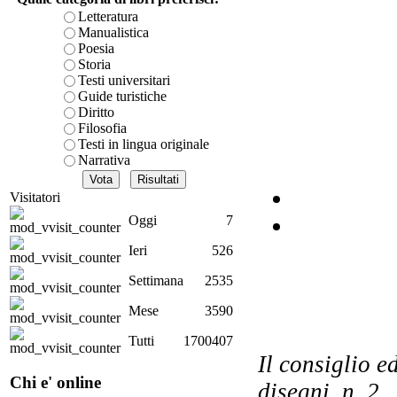
Letteratura
Manualistica
A
Poesia
Storia
Testi universitari
Guide turistiche
eu
Diritto
Filosofia
Testi in lingua originale
Narrativa
Visitatori
Oggi
7
Ieri
526
Settimana
2535
K
Mese
3590
Tutti
1700407
Il consiglio e
Chi e' online
disegni, n. 2
L