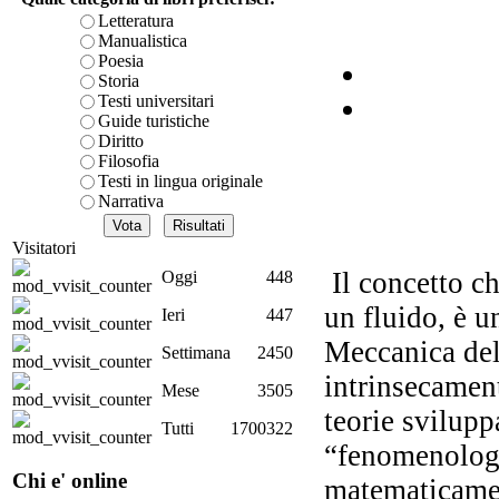
Letteratura
Il
Manualistica
Poesia
Storia
Testi universitari
Guide turistiche
c
Diritto
Filosofia
Testi in lingua originale
Narrativa
Visitatori
Il concetto ch
Oggi
448
un fluido, è u
Ieri
447
G
Imp
Meccanica del 
Settimana
2450
voc
intrinsecamen
Mese
3505
teorie svilupp
Tutti
1700322
“fenomenologi
Chi e' online
matematicament
e