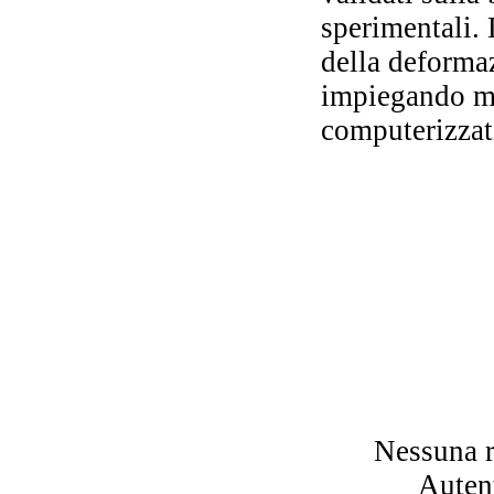
sperimentali.
della deformaz
impiegando me
fac
computerizzat
Il 
Po
Il
Nessuna r
Autent