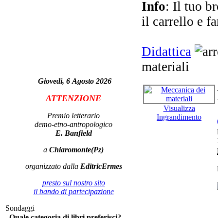
Info
: Il tuo b
il carrello e f
Didattica
na
materiali
n
Giovedi, 6 Agosto 2026
ATTENZIONE
Visualizza
Premio letterario
Ingrandimento
demo-etno-antropologico
E. Banfield
V
a
Chiaromonte(Pz)
organizzato dalla
EditricErmes
presto sul nostro sito
il bando di partecipazione
La 
Sondaggi
Quale categoria di libri preferisci?