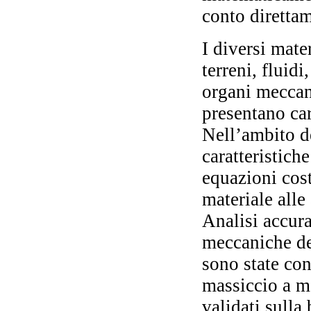
conto direttam
I diversi mater
B
terreni, fluid
organi meccani
Ch
presentano car
R
Nell’ambito d
al
caratteristich
equazioni cost
materiale alle
Analisi accura
D.A
meccaniche dei
sono state co
massiccio a me
M
validati sulla