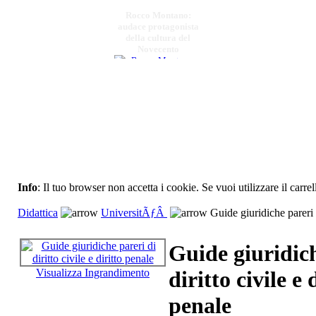
Rocco Montano:
audace protagonista
della cultura del
Novecento
€ 15,00
La cucina della
memoria.
€ 120,00
Info
: Il tuo browser non accetta i cookie. Se vuoi utilizzare il carrel
Lâ€™albero della
vita
Didattica
UniversitÃƒÂ
Guide giuridiche pareri di
€ 13,00
Guide giuridich
Giovanni Paladino,
Una vita per la
Visualizza Ingrandimento
diritto civile e 
scienza
penale