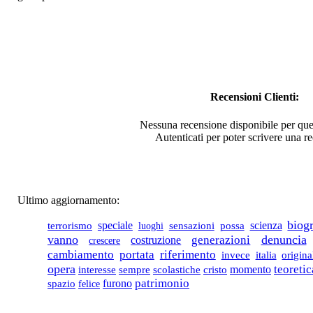
Chiama per il Prezzo
Liriche e madrigali
nelle nozze Farnese-
Aldobrandini
Recensioni Clienti:
Chiama per il Prezzo
Nessuna recensione disponibile per que
Autenticati per poter scrivere una r
Kierkegaard, una
biografia
intellettuale.
Ultimo aggiornamento:
€ 22,00
biogr
scienza
L'Anarchia Estetica il
terrorismo
speciale
luoghi
sensazioni
possa
Monaco Bianco
vanno
denuncia
generazioni
costruzione
crescere
riferimento
cambiamento
portata
italia
origina
invece
opera
momento
teoretic
interesse
sempre
€ 18,00
scolastiche
cristo
patrimonio
spazio
furono
felice
I toponimi Lucania e
Basilicata nella