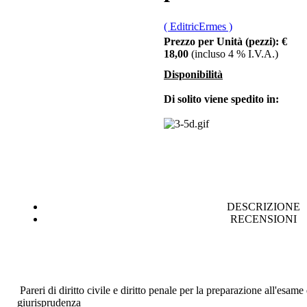
€ 12,00
Integrazione
( EditricErmes )
scolastica. 2000
Prezzo per Unità (pezzi):
€
18,00
(incluso 4 % I.V.A.)
€ 10,00
Disponibilità
D.A.P.I.T. RICERCHE
Di solito viene spedito in:
- N. 2 Speciale - 1995
€ 6,00
Dolcezze ribelli
€ 7,00
DESCRIZIONE
Elementi di chimica
RECENSIONI
organica
€ 20,00
Il modello e la crisi.
Corte reale e corte
Pareri di diritto civile e diritto penale per la preparazione all'esam
ideale nella trattat.
giurisprudenza