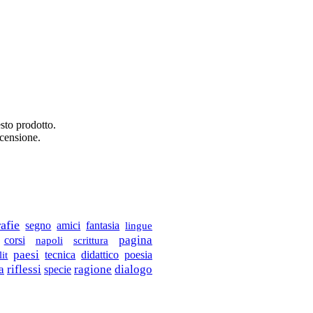
sto prodotto.
ecensione.
afie
segno
amici
fantasia
lingue
corsi
pagina
scrittura
napoli
paesi
tecnica
lit
didattico
poesia
dialogo
a
riflessi
ragione
specie