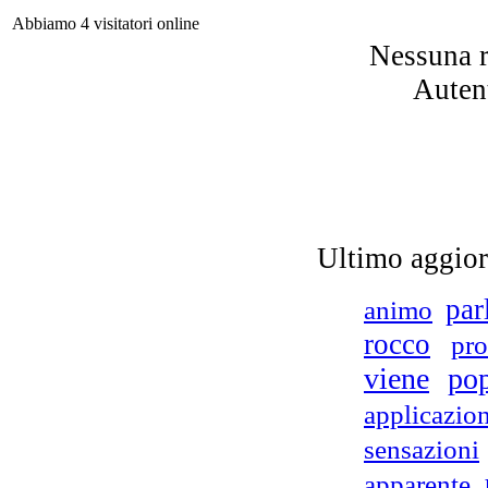
Abbiamo 4 visitatori online
Nessuna r
Autent
Cat
p
Ultimo aggio
par
animo
rocco
pro
F
viene
po
applicazio
sensazioni
CO
apparente