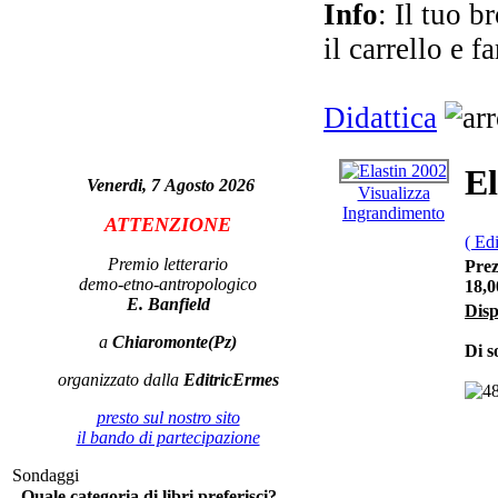
Info
: Il tuo b
il carrello e f
Didattica
El
Venerdi, 7 Agosto 2026
Visualizza
Ingrandimento
Ch
ATTENZIONE
( Ed
L
Premio letterario
Prez
demo-etno-antropologico
18,0
E. Banfield
Disp
a
Chiaromonte(Pz)
Di s
La 
organizzato dalla
EditricErmes
presto sul nostro sito
il bando di partecipazione
fac
Sondaggi
Quale categoria di libri preferisci?