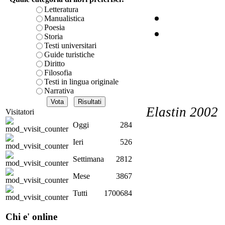
Letteratura
Manualistica
Poesia
Storia
I
Testi universitari
Guide turistiche
ec
Diritto
Filosofia
Testi in lingua originale
Narrativa
Elastin 2002
Visitatori
eu
Oggi
284
Ieri
526
Settimana
2812
Mese
3867
Mo
Tutti
1700684
lâ€
Chi e' online