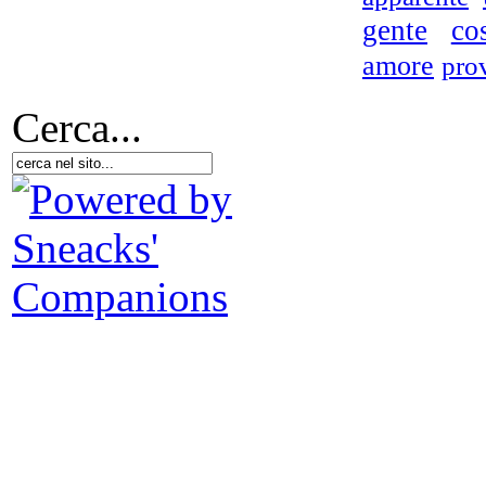
gente
cos
amore
pro
I 
Cerca...
S
poe
D.A
- N