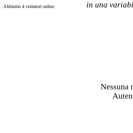
in una variabi
Abbiamo 4 visitatori online
o
co
Off
o
nel
Nessuna r
Ch
Autent
S
i
â