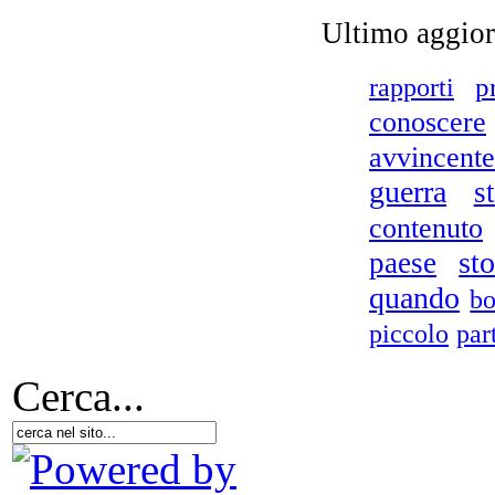
Ultimo aggio
p
rapporti
conoscere
Ch
avvincente
Sc
guerra
s
ci
contenuto
sto
paese
quando
bo
piccolo
par
Cerca...