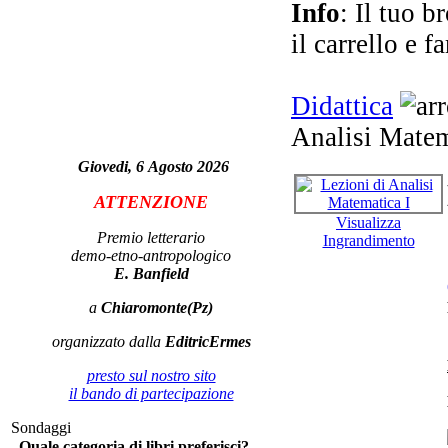
Info
: Il tuo b
il carrello e f
Didattica
Analisi Matem
L
Giovedi, 6 Agosto 2026
Arg
ATTENZIONE
Visualizza
Premio letterario
Ingrandimento
demo-etno-antropologico
E. Banfield
a
Chiaromonte(Pz)
El
organizzato dalla
EditricErmes
presto sul nostro sito
il bando di partecipazione
Sondaggi
Quale categoria di libri preferisci?