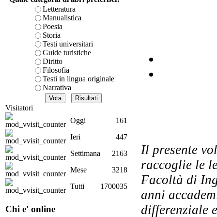
Letteratura
Manualistica
Poesia
Storia
Testi universitari
Guide turistiche
Diritto
R
Filosofia
Testi in lingua originale
Narrativa
Visitatori
Oggi
161
Ieri
447
Il presente vo
Settimana
2163
raccoglie le l
Mese
3218
Facoltà di Ing
Tutti
1700035
anni accademi
differenziale
Chi e' online