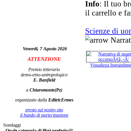
Info
: Il tuo b
L
il carrello e f
L'a
- 
Scienze di u
Narrat
Venerdi, 7 Agosto 2026
ATTENZIONE
Visualizza Ingrandim
Premio letterario
demo-etno-antropologico
E. Banfield
Ond
a
Chiaromonte(Pz)
organizzato dalla
EditricErmes
presto sul nostro sito
il bando di partecipazione
Sondaggi
Quale categoria di libri preferisci?