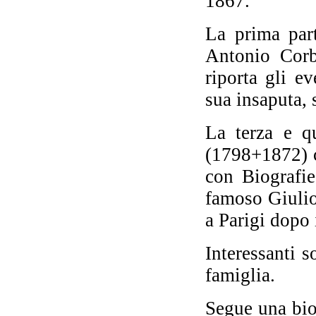
1867.
La prima part
C
Antonio Corb
riporta gli ev
sua insaputa, 
La terza e q
(1798+1872) c
con Biografie
famoso Giulio
a Parigi dopo 
Interessanti s
famiglia.
Segue una bio