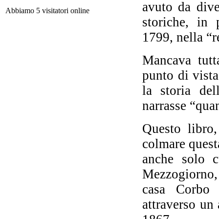
avuto da dive
Abbiamo 5 visitatori online
storiche, in
1799, nella “r
Mancava tutta
I
punto di vist
la storia del
d
narrasse “qua
Questo libro,
colmare questa
R
anche solo c
Mezzogiorno, 
casa Corbo c
ra
attraverso un
di