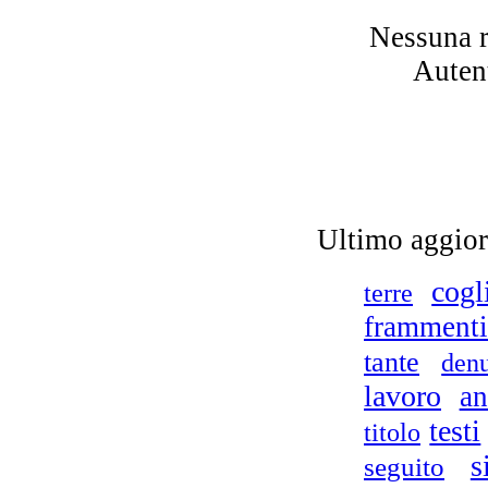
Nessuna r
Autent
Ultimo aggio
cogl
terre
frammenti
tante
den
lavoro
an
testi
titolo
s
seguito