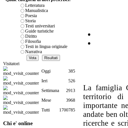
Letteratura
Manualistica
I
Poesia
Storia
Ch
Testi universitari
Guide turistiche
V
Diritto
ar
Filosofia
Testi in lingua originale
Narrativa
Visitatori
Oggi
385
Ieri
526
La famiglia 
Oc
Settimana
2913
territorio d
Mese
3968
importante ne
Tutti
1700785
andate ben olt
ricerche e scr
Chi e' online