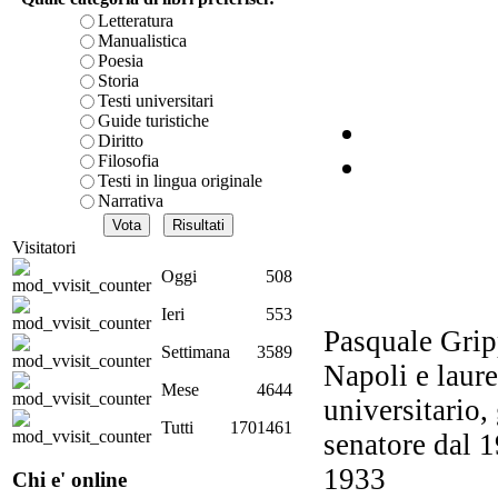
Dal
Letteratura
a
Manualistica
Poesia
Storia
Testi universitari
Guide turistiche
Diritto
Filosofia
Testi in lingua originale
Narrativa
L
so
Visitatori
Oggi
508
Ieri
553
Pasquale Gripp
Settimana
3589
Napoli e laure
Mese
4644
universitario,
Tutti
1701461
senatore dal 1
1933
Chi e' online
Il 