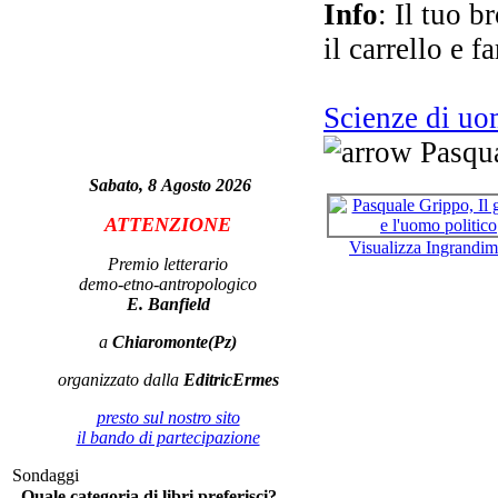
Info
: Il tuo b
il carrello e f
Scienze di u
Pasqua
Ru
Sabato, 8 Agosto 2026
ATTENZIONE
Visualizza Ingrandi
Premio letterario
demo-etno-antropologico
E. Banfield
a
Chiaromonte(Pz)
organizzato dalla
EditricErmes
presto sul nostro sito
il bando di partecipazione
Sondaggi
Quale categoria di libri preferisci?