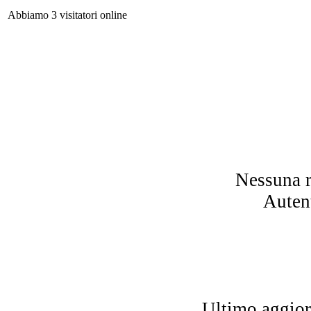
Abbiamo 3 visitatori online
L
K
Nessuna r
Autent
A
su
L
S
Ultimo aggio