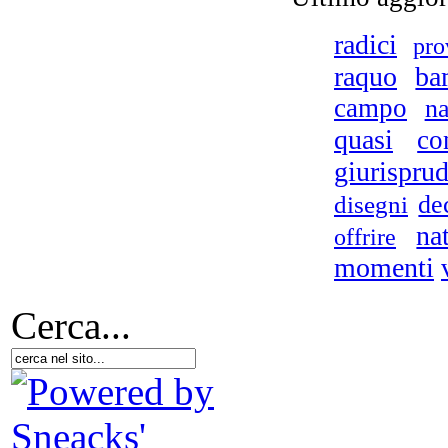
radici
pro
raquo
ba
campo
na
quasi
co
giurispru
de
disegni
na
offrire
momenti
UN
Cerca...