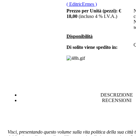
( EditricErmes )
Trenta giorni di nave
Prezzo per Unità (pezzi):
€
N
a vapore. Storia
18,00
(incluso 4 % I.V.A.)
c
testimonianze
N
emigrazione
s
Disponibilità
Q
Di solito viene spedito in:
€ 15,00
Analisi matematica
II. Esercitazioni
€ 15,00
Officina eloquaentiae,
oratoria e politica
DESCRIZIONE
nella Ferrara del 400
RECENSIONI
Chiama per il Prezzo
Guide giuridiche
Visci, presentando questo volume sulla vita politica della sua città
pareri di diritto civile