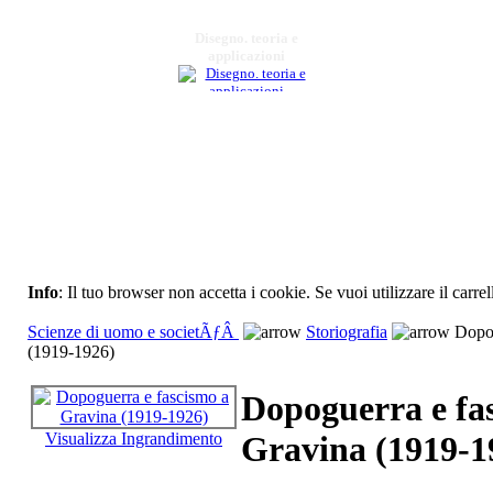
Disegno. teoria e
applicazioni
€ 18,00
Diario storico di
Antonio Figliuolo
€ 15,00
RuralitÃ e scuola in
etÃ liberale
Info
: Il tuo browser non accetta i cookie. Se vuoi utilizzare il carrel
€ 18,00
Scienze di uomo e societÃƒÂ
Storiografia
Dopog
La cavallerizza di
(1919-1926)
Santâ€™Arcangelo
Dopoguerra e fa
€ 11,00
Visualizza Ingrandimento
Gravina (1919-1
Frasi sul pavimento
€ 15,00