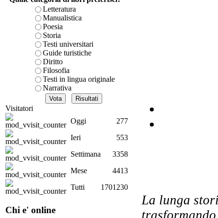
Letteratura
D
Manualistica
Una
Poesia
Storia
Testi universitari
Guide turistiche
Diritto
Filosofia
Il 
Testi in lingua originale
Narrativa
Visitatori
C
Oggi
277
Ieri
553
Settimana
3358
Ann
di 
Mese
4413
Tutti
1701230
La lunga stor
Chi e' online
trasformando 