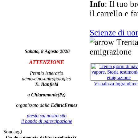
ca
Info
: Il tuo b
d
il carrello e f
Scienze di u
Trenta
emigrazione
Sabato, 8 Agosto 2026
ATTENZIONE
Premio letterario
m
demo-etno-antropologico
vo
Visualizza Ingrandime
E. Banfield
a
Chiaromonte(Pz)
organizzato dalla
EditricErmes
presto sul nostro sito
il bando di partecipazione
Sondaggi
Quale categoria di libri preferisci?