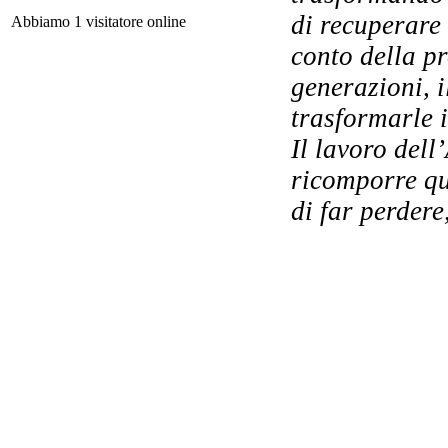
For
di recuperare
Abbiamo 1 visitatore online
conto della p
generazioni, i
Il 
Po
trasformarle i
Il lavoro dell
ricomporre qu
di far perder
Ca
Le 