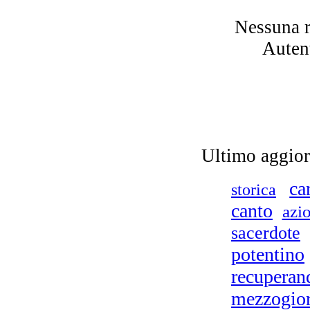
Nessuna r
Autent
Dal
a
Ultimo aggio
ca
storica
LA
canto
azi
sacerdote
potentino
recuperan
mezzogio