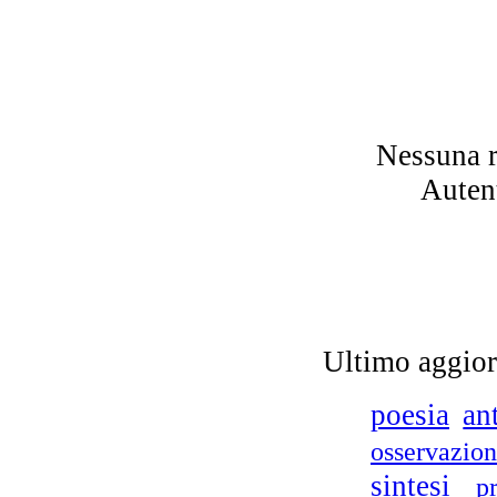
na
Nessuna r
n
Autent
Ultimo aggio
Po
poesia
an
osservazio
sintesi
p