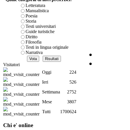
Letteratura
I 
Manualistica
Poesia
Storia
Testi universitari
Guide turistiche
Diritto
Filosofia
Ar
Testi in lingua originale
Narrativa
Visitatori
P
Oggi
224
no
Ieri
526
Settimana
2752
La 
Mese
3807
Tutti
1700624
Il 
Chi e' online