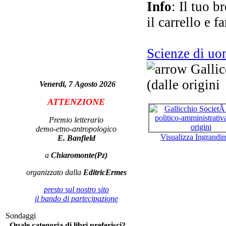
Info
: Il tuo b
il carrello e f
Per
m
Scienze di u
Gallic
(dalle origini
Venerdi, 7 Agosto 2026
G
ATTENZIONE
Premio letterario
D
demo-etno-antropologico
Una
Visualizza Ingrandi
E. Banfield
a
Chiaromonte(Pz)
organizzato dalla
EditricErmes
C
presto sul nostro sito
il bando di partecipazione
Sondaggi
Quale categoria di libri preferisci?