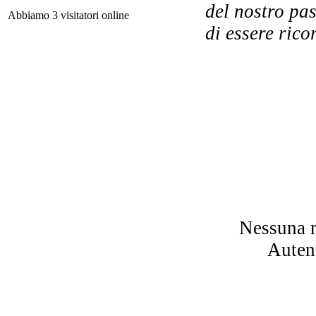
del nostro pas
Abbiamo 3 visitatori online
di essere rico
Em
Le
ar
L
Nessuna r
Autent
Le