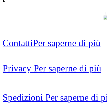
L
V
ar
Contatti
Per saperne di più
Off
o
Privacy
Per saperne di più
nel
Ch
Cor
Spedizioni
Per saperne di p