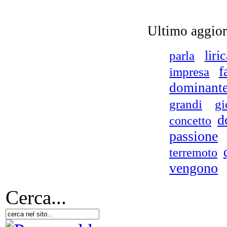
L'A
Ultimo aggio
liri
parla
Le 
ov
f
impresa
dominant
grandi
gi
d
concetto
passione
terremoto
vengono
Cerca...