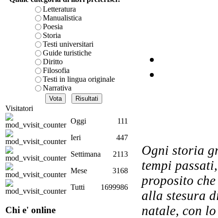
Letteratura
Manualistica
Poesia
Storia
Testi universitari
Guide turistiche
Diritto
Filosofia
Testi in lingua originale
Narrativa
UN
Visitatori
Oggi
111
Ieri
447
Ogni storia gr
Settimana
2113
tempi passati,
I
Mese
3168
proposito che
ec
Tutti
1699986
alla stesura d
natale, con lo
Chi e' online