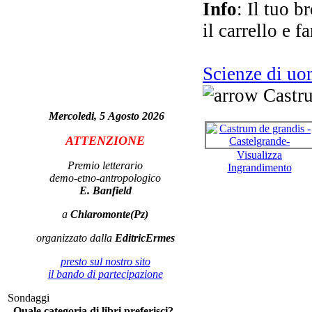
Info
: Il tuo b
il carrello e f
Scienze di u
au
Castru
Mercoledi, 5 Agosto 2026
ATTENZIONE
Visualizza
Premio letterario
Ingrandimento
demo-etno-antropologico
es
E. Banfield
in
a
Chiaromonte(Pz)
organizzato dalla
EditricErmes
L
presto sul nostro sito
ba
il bando di partecipazione
per
Sondaggi
Quale categoria di libri preferisci?