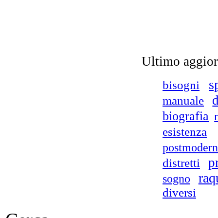
Ultimo aggio
s
bisogni
d
manuale
UN
biografia
esistenza
postmoder
p
distretti
raq
sogno
Ch
diversi