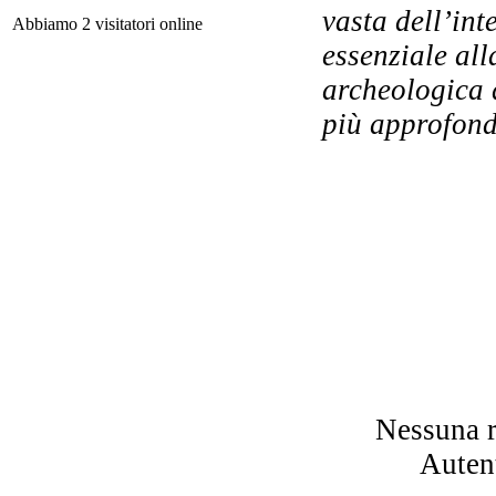
vasta dell’int
Abbiamo 2 visitatori online
essenziale al
archeologica d
Co
i
più approfond
na
n
Nessuna r
Autent
L