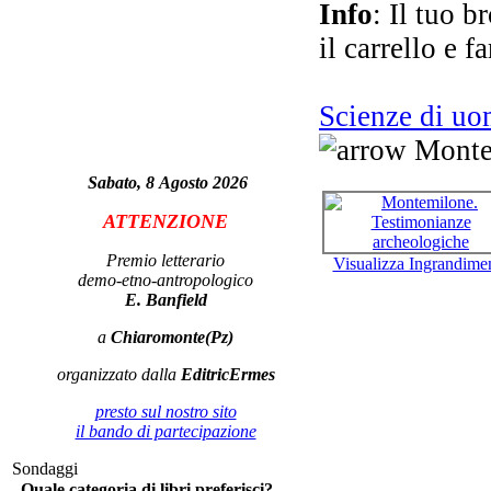
v
Info
: Il tuo b
il carrello e f
Scienze di u
La 
Montem
Sabato, 8 Agosto 2026
I
ATTENZIONE
ec
Premio letterario
Visualizza Ingrandime
demo-etno-antropologico
E. Banfield
a
Chiaromonte(Pz)
L
organizzato dalla
EditricErmes
presto sul nostro sito
il bando di partecipazione
La
Sondaggi
Quale categoria di libri preferisci?