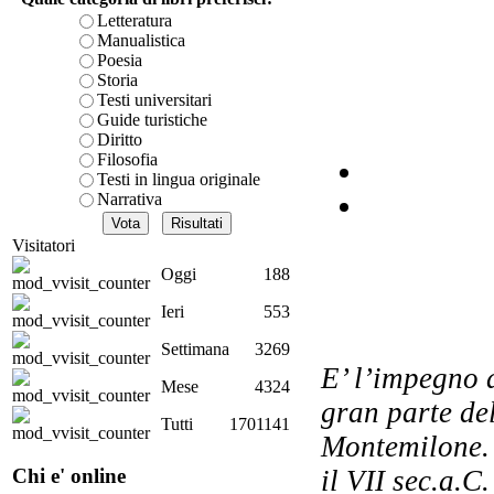
Letteratura
Manualistica
Poesia
Storia
Testi universitari
D.A
Guide turistiche
Diritto
Filosofia
Testi in lingua originale
Narrativa
Visitatori
Oggi
188
Ieri
553
Settimana
3269
E’ l’impegno 
F
Mese
4324
gran parte del
Tutti
1701141
Montemilone. 
Chi e' online
il VII sec.a.C.