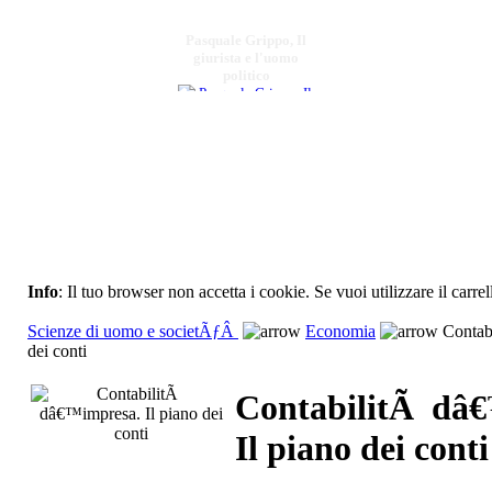
Pasquale Grippo, Il
giurista e l'uomo
politico
€ 12,00
Fra il Vesuvio,
lÃŠÂ¼Etna e
lÃŠÂ¼Himalaya
Giuseppe De Lorenzo
dalle
Info
: Il tuo browser non accetta i cookie. Se vuoi utilizzare il carrel
Scienze di uomo e societÃƒÂ
Economia
Contabi
dei conti
€ 22,00
Formes, styles, sens...
ContabilitÃ dâ
Il piano dei conti
€ 25,00
Etnografia con una
persona