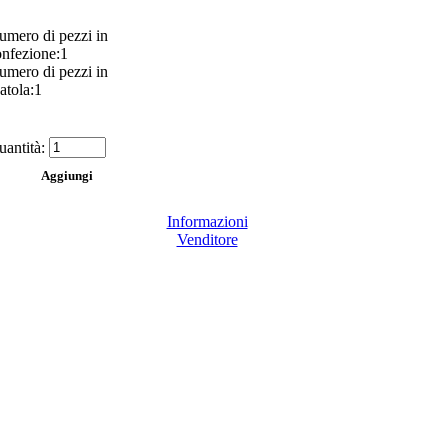
umero di pezzi in
onfezione:1
umero di pezzi in
atola:1
antità:
Informazioni
Venditore