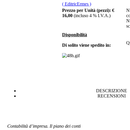
( EditricErmes )
Prezzo per Unità (pezzi):
€
N
€ 18,00
16,00
(incluso 4 % I.V.A.)
c
N
Come fucina nel
sc
cuore
Disponibilità
€ 15,00
Qu
Di solito viene spedito in:
Vertigine
mediterranea
€ 10,33
Percorsi in quota sul
massiccio del Pollino
DESCRIZIONE
RECENSIONI
€ 10,00
Bioetica 93/1, Organo
Scientifico
dellâ€™Osservatorio
Bioetica
Contabilità d’impresa. Il piano dei conti