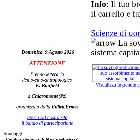
Info
: Il tuo b
il carrello e f
D
Scienze di u
La sov
sistema capita
Domenica, 9 Agosto 2026
ATTENZIONE
A
Premio letterario
demo-etno-antropologico
Visualizza Ingrandime
E. Banfield
a
Chiaromonte(Pz)
La
ed 
organizzato dalla
EditricErmes
ne
presto sul nostro sito
il bando di partecipazione
Sondaggi
Quale categoria di libri preferisci?