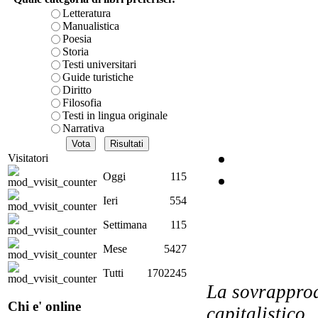
Letteratura
Manualistica
Poesia
Storia
LA
Testi universitari
Guide turistiche
Diritto
Filosofia
Testi in lingua originale
Narrativa
Visitatori
Oggi
115
Ieri
554
Settimana
115
Mese
5427
Tutti
1702245
La sovrapprod
Chi e' online
capitalistico