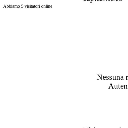
Abbiamo 5 visitatori online
Met
I
Ch
Pa
g
Nessuna r
Autent