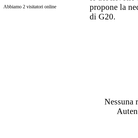
D
propone la nec
Una
Abbiamo 2 visitatori online
di G20.
C
m
vo
Nessuna r
Autent