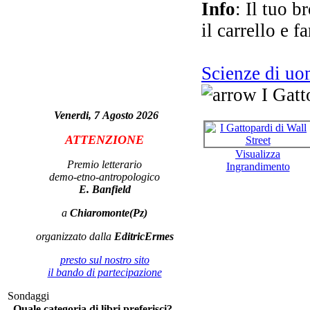
Info
: Il tuo b
il carrello e f
Scienze di u
ma
I Gatt
Venerdi, 7 Agosto 2026
ATTENZIONE
Visualizza
Premio letterario
Ingrandimento
demo-etno-antropologico
E. Banfield
a
Chiaromonte(Pz)
organizzato dalla
EditricErmes
presto sul nostro sito
il bando di partecipazione
Sondaggi
La 
Quale categoria di libri preferisci?