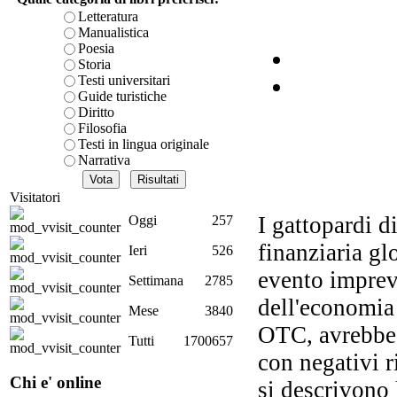
Letteratura
Manualistica
Poesia
Storia
ra
Testi universitari
di
Guide turistiche
Diritto
Filosofia
Testi in lingua originale
Narrativa
I 
Visitatori
I gattopardi d
Oggi
257
finanziaria gl
Ieri
526
evento imprev
Settimana
2785
dell'economia 
Mese
3840
OTC, avrebbe 
Tutti
1700657
con negativi r
Chi e' online
si descrivono 