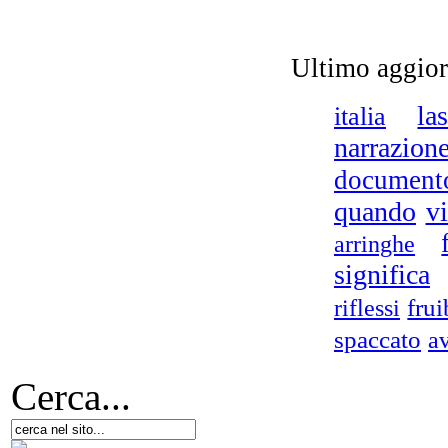
I
Ultimo aggio
la
italia
Il 
narrazion
document
quando
v
arringhe
N
significa
p
frui
riflessi
spaccato
a
Cerca...
Si