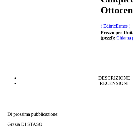
Ottocen
€ 7,00
( EditricErmes )
Integrazione
Prezzo per Unit
scolastica. 1998
(pezzi):
Chiama p
€ 10,00
Potenza
toponomastica
ottocentesca
DESCRIZIONE
RECENSIONI
€ 20,00
Santâ€™Angelo al
Monte Raparo e il
culto micaelico
Di prossima pubblicazione:
€ 14,00
Grazia DI STASO