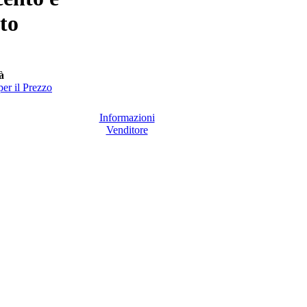
to
à
er il Prezzo
Informazioni
Venditore