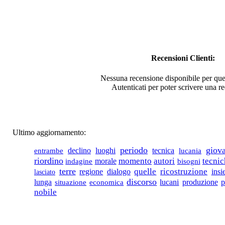
Guide giuridiche
pareri di diritto civile
e diritto penale
€ 18,00
Recensioni Clienti:
Borgologia
Nessuna recensione disponibile per que
€ 30,00
Autenticati per poter scrivere una r
Armento e il suo
dialetto
€ 9,00
Ultimo aggiornamento:
Il Nulla Nominato.
periodo
giov
luoghi
tecnica
declino
entrambe
lucania
riordino
morale
momento
autori
tecnic
indagine
bisogni
€ 15,00
terre
quelle
ricostruzione
ins
regione
dialogo
lasciato
Basilicata tra
discorso
lucani
lunga
economica
produzione
p
situazione
presente e futuro
nobile
€ 10,00