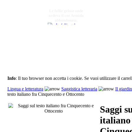
Le follie gelose onde
ardeva il cor Armida
abbandonata.
€ 16,00
Officina eloquaentiae,
oratoria e politica
nella Ferrara del 400
Info
: Il tuo browser non accetta i cookie. Se vuoi utilizzare il carrel
Chiama per il Prezzo
Lingua e letteratura
Saggistica letteraria
Il giardin
La france aujourd'hui
testo italiano fra Cinquecento e Ottocento
€ 25,00
Saggi su
Il mancato sviluppo
italiano
del Mezzogiorno
investigato
lâ€™economia
Cinquec