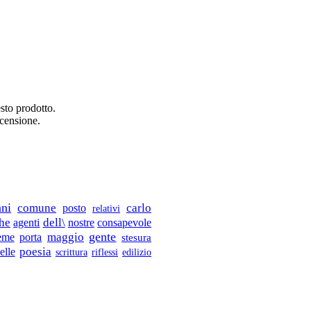
sto prodotto.
ecensione.
ani
carlo
comune
posto
relativi
he
dell\
consapevole
agenti
nostre
gente
ieme
maggio
porta
stesura
poesia
elle
scrittura
riflessi
edilizio