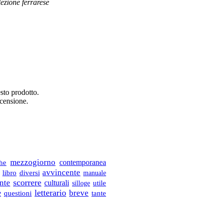
lezione ferrarese
sto prodotto.
ecensione.
mezzogiorno
contemporanea
ghe
avvincente
libro
diversi
manuale
nte
scorrere
culturali
silloge
utile
letterario
breve
e
questioni
tante