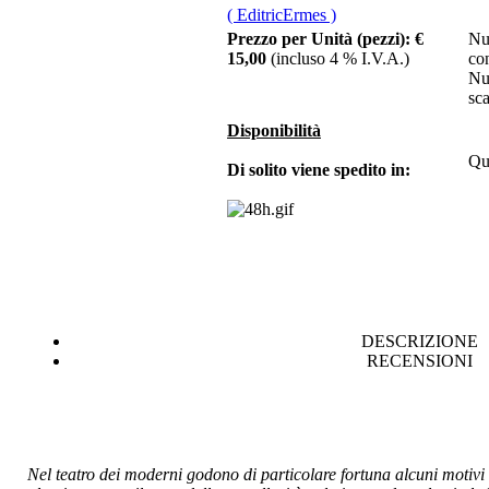
( EditricErmes )
Finestra
Prezzo per Unità (pezzi):
€
Nu
sullâ€™azzurro. La
15,00
(incluso 4 % I.V.A.)
co
straordinaria storia
Nu
del lino
sca
Disponibilità
Qu
Di solito viene spedito in:
€ 10,00
Agenda Aviglianese
€ 10,00
Tra le mani... questo
tempo
DESCRIZIONE
€ 8,00
RECENSIONI
Il geografo Solino
Chiama per il Prezzo
Le vicende
urbanistiche di
Nel teatro dei moderni godono di particolare fortuna alcuni motivi t
Potenza