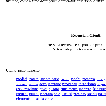
plautina, come il tema della gemellarità culminante dopo la vitale 
€ 15,00
Gioite voi col
canto.â€™I
madrigali a cinque
vociâ€™ di Gesualdo
Recensioni Clienti:
Nessuna recensione disponibile per que
Autenticati per poter scrivere una r
€ 7,50
Le parole del silenzio
di Michele Prisco
Ultimo aggiornamento:
pochi
medici
straordinario
natura
racconta
spazio
arrin
€ 7,75
processo
terrorismo
studiosi
ultima
detto
letterarie
segue
Don Francesco
osservazione
forteme
quadro
quasi
attualmente
incontro
Romagnano. Rettore
lucani
mentre
storia
pittura
padr
letteraria
stile
prezioso
del Santuario di
elemento
profilo
Viggiano
correnti