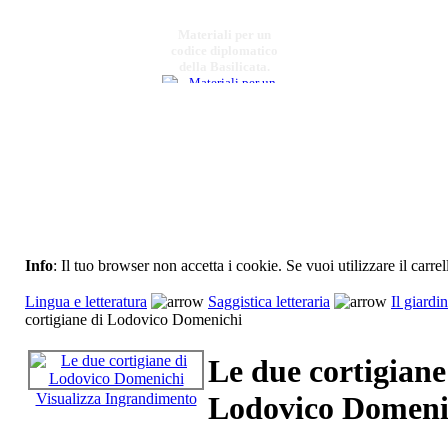
Materiali per un
codice diplomatico
della Basilicata.
€ 12,00
Viaggio avventuroso
lungo lo stivale I
difficili anni della sec
Info
: Il tuo browser non accetta i cookie. Se vuoi utilizzare il carrel
€ 16,00
Lingua e letteratura
Saggistica letteraria
Il giardin
Percorsi in quota sul
cortigiane di Lodovico Domenichi
massiccio del Pollino
Le due cortigiane
€ 10,00
Visualizza Ingrandimento
Lodovico Domeni
Francesco De Sarlo
€ 12,00