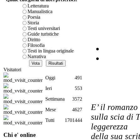
I
Letteratura
Manualistica
Poesia
El
Storia
Testi universitari
Guide turistiche
Diritto
Filosofia
Testi in lingua originale
L
Narrativa
Visitatori
Oggi
491
V
Ieri
553
Settimana
3572
E’ il romanzo 
Mese
4627
sulla scia di 
Tutti
1701444
leggerezza
su
st
Chi e' online
della sua scr