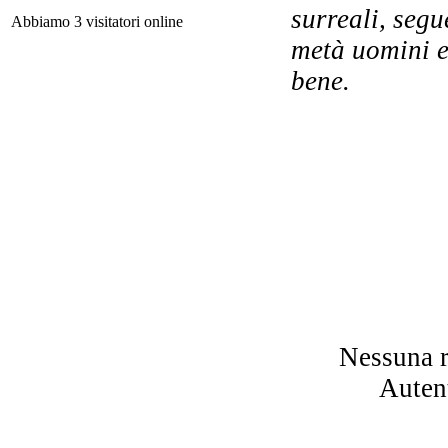
surreali, segu
Abbiamo 3 visitatori online
metà uomini e 
bene.
Imm
Nessuna r
Le
Autent
Un 