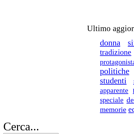
L'A
Ultimo aggio
donna
si
tradizione
protagonist
politiche
R
studenti
apparente
de
speciale
re
e
memorie
Cerca...