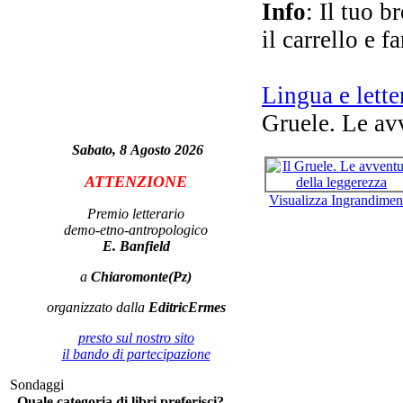
Info
: Il tuo b
il carrello e f
ma
Lingua e lette
Gruele. Le av
Sabato, 8 Agosto 2026
ATTENZIONE
R
Visualizza Ingrandimen
ca
Premio letterario
d
demo-etno-antropologico
E. Banfield
a
Chiaromonte(Pz)
organizzato dalla
EditricErmes
Si 
presto sul nostro sito
il bando di partecipazione
Sondaggi
Quale categoria di libri preferisci?