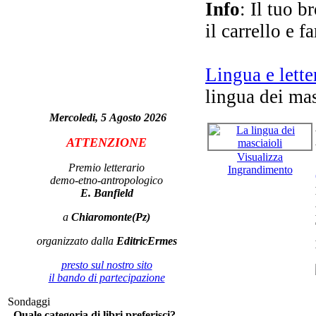
Info
: Il tuo b
il carrello e f
Lingua e lette
lingua dei mas
L'a
- 
Mercoledi, 5 Agosto 2026
ATTENZIONE
Visualizza
Premio letterario
Ingrandimento
demo-etno-antropologico
E. Banfield
a
Chiaromonte(Pz)
organizzato dalla
EditricErmes
presto sul nostro sito
il bando di partecipazione
Glo
Sondaggi
Quale categoria di libri preferisci?