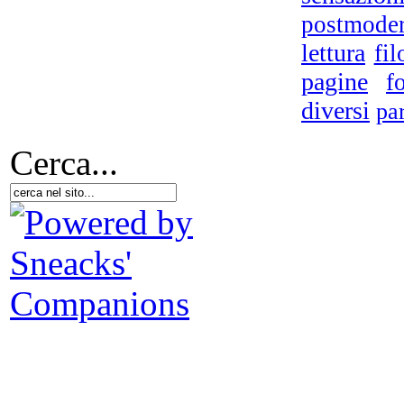
postmode
lettura
fil
pagine
f
diversi
pa
Ca
Cerca...
In 