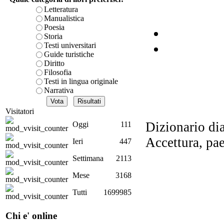
Letteratura
Manualistica
Poesia
Storia
Bo
Testi universitari
Guide turistiche
G
Diritto
Filosofia
Testi in lingua originale
Narrativa
Le 
Visitatori
Dizionario dial
Oggi
111
Accettura, pa
Ieri
447
G
Settimana
2113
Mese
3168
Tutti
1699985
Ba
m
Chi e' online