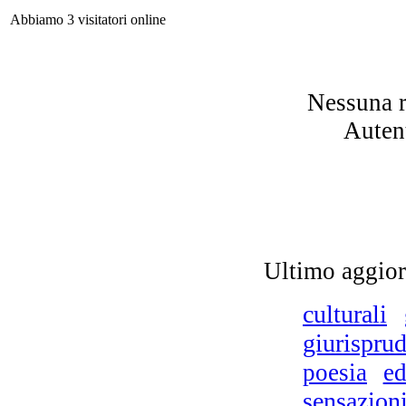
Abbiamo 3 visitatori online
L
cro
Nessuna r
Autent
Ba
R
ca
d
Ultimo aggio
culturali
giurispru
La
poesia
ed
a
sensazion