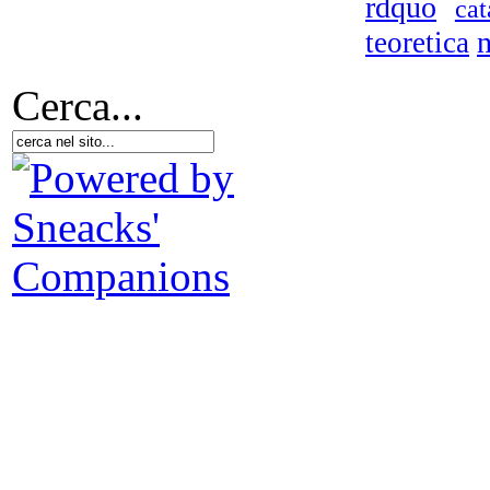
rdquo
cat
n
teoretica
Cerca...
Le 
ov