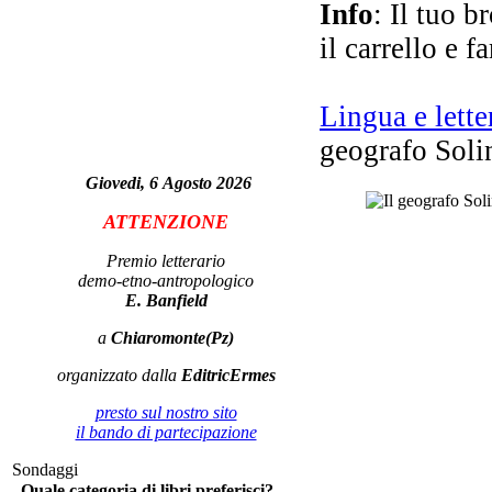
Info
: Il tuo b
Ch
il carrello e f
Lingua e lette
Ann
geografo Soli
di 
Giovedi, 6 Agosto 2026
ATTENZIONE
Premio letterario
demo-etno-antropologico
E. Banfield
a
Chiaromonte(Pz)
organizzato dalla
EditricErmes
Pe
mas
presto sul nostro sito
il bando di partecipazione
Sondaggi
Quale categoria di libri preferisci?