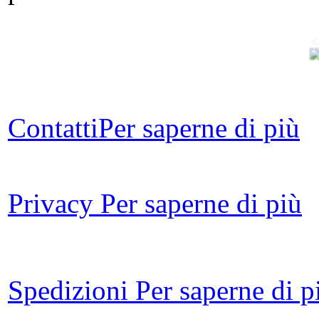
C
L
cro
Contatti
Per saperne di più
A
Privacy
Per saperne di più
No
tra
Spedizioni
Per saperne di p
B