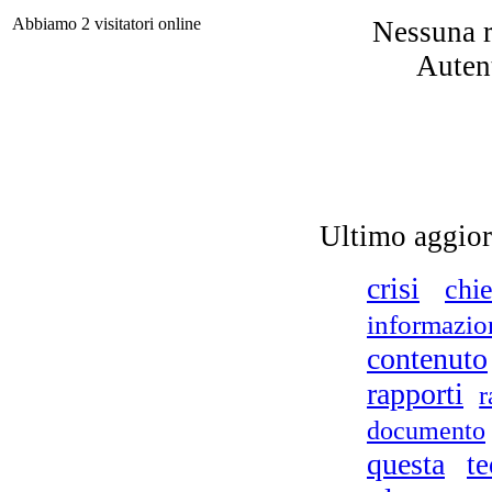
Abbiamo 2 visitatori online
Nessuna r
Autent
Ultimo aggio
Ond
crisi
chi
informazio
contenuto
rapporti
r
documento
questa
te
L