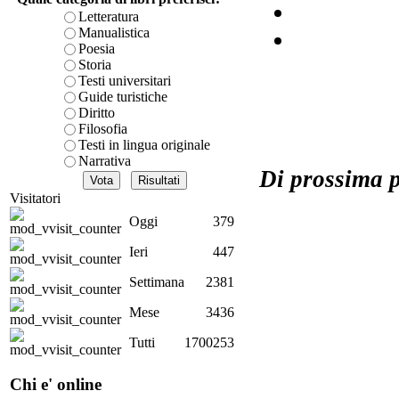
Letteratura
Manualistica
Poesia
A
Storia
Pe
Testi universitari
Guide turistiche
Diritto
Filosofia
Testi in lingua originale
Narrativa
Di prossima 
V
Visitatori
Oggi
379
St
Ieri
447
uo
via
Settimana
2381
Mese
3436
Tutti
1700253
Chi e' online
nel