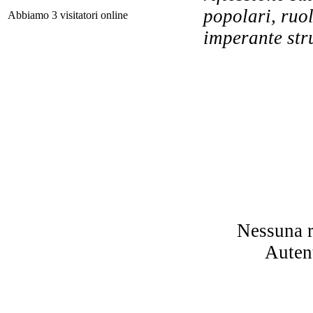
popolari, ruol
Abbiamo 3 visitatori online
imperante str
La 
Pa
g
Nessuna r
Autent
U f
Mr
de