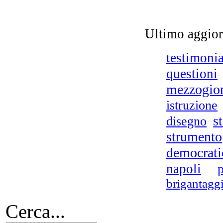
Ultimo aggio
testimoni
questioni
Met
mezzogio
istruzione
D.A
s
disegno
strumento
democrati
napoli
brigantagg
Cerca...