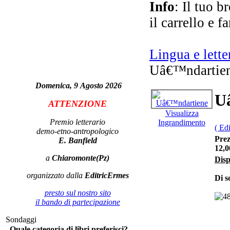
Info
: Il tuo b
Ru
il carrello e f
Lingua e lette
Fr
Uâ€™ndartie
Domenica, 9 Agosto 2026
I
U
ATTENZIONE
Visualizza
Premio letterario
Ingrandimento
( Ed
demo-etno-antropologico
Prez
E. Banfield
12,0
a
Chiaromonte(Pz)
Disp
organizzato dalla
EditricErmes
Di s
presto sul nostro sito
il bando di partecipazione
Sondaggi
Le 
Quale categoria di libri preferisci?