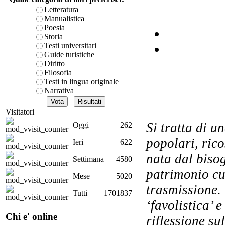
Letteratura
Manualistica
Poesia
Le 
Storia
ov
Testi universitari
Guide turistiche
Diritto
Filosofia
Testi in lingua originale
Narrativa
Visitatori
Si tratta di u
Oggi
262
popolari, rico
Ieri
622
For
nata dal bisog
Settimana
4580
patrimonio cul
Mese
5020
trasmissione. 
S
Tutti
1701837
i
‘favolistica’ e
â
Chi e' online
riflessione su