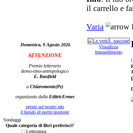
L
il carrello e f
Varia
Pe
m
Domenica, 9 Agosto 2026
Visualizza
Ingrandimento
ATTENZIONE
(
Premio letterario
P
demo-etno-antropologico
E. Banfield
D
Di
a
Chiaromonte(Pz)
D
organizzato dalla
EditricErmes
presto sul nostro sito
il bando di partecipazione
Sondaggi
Quale categoria di libri preferisci?
Letteratura