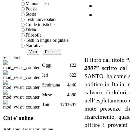
Manualistica
Poesia
Storia
Testi universitari
Guide turistiche
Diritto
Filosofia
Testi in lingua originale
Narrativa
Off
o
Visitatori
Il libro dal titolo
“
nel
Oggi
122
2007
”
scritto dal
Ieri
622
SANTO, ha come suo
politico in Italia
Ch
Settimana
4440
calvario di dolori 
Mese
4880
nell’espletamento 
Tutti
1701697
mute presenze ch
risarcimento, quas
Chi e' online
offrire i provent
Abbiamo 3 visitatori online