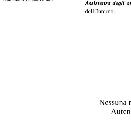
Assistenza degli o
l
dell’Interno.
Dal
a
N
Nessuna r
p
Autent