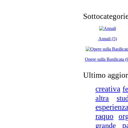
D.A
Sottocategorie
Annali (5)
Opere sulla Basilicata (
Ro
Ultimo aggio
creativa
f
stu
altra
esperienz
Di
ed 
raquo
or
in
p
grande