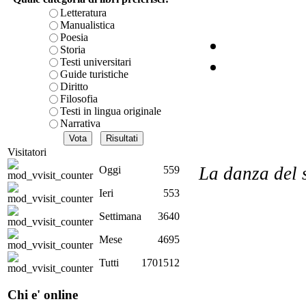
Letteratura
Manualistica
Poesia
Il 
Storia
Testi universitari
Guide turistiche
Diritto
Filosofia
Testi in lingua originale
Narrativa
Visitatori
La danza del 
Oggi
559
Ieri
553
Settimana
3640
Mese
4695
par
Tutti
1701512
Chi e' online