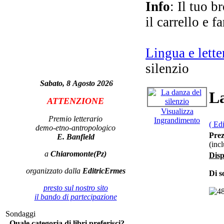
Info
: Il tuo b
il carrello e f
I 
Lingua e lette
silenzio
Sabato, 8 Agosto 2026
La
ATTENZIONE
Visualizza
Premio letterario
Ingrandimento
( Ed
demo-etno-antropologico
S
Prez
E. Banfield
(inc
a
Chiaromonte(Pz)
Disp
Na
organizzato dalla
EditricErmes
Di s
presto sul nostro sito
il bando di partecipazione
I 
Sondaggi
Quale categoria di libri preferisci?