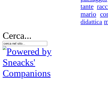
tante
racc
mario
co
m
didattica
Tu
Cerca...
re
M