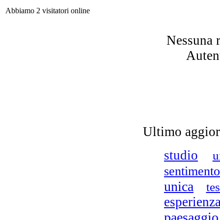
Abbiamo 2 visitatori online
m
Nessuna r
vo
Autent
Ultimo aggio
studio
u
Cor
sentimento
unica
te
esperienz
L'a
- 
paesaggio