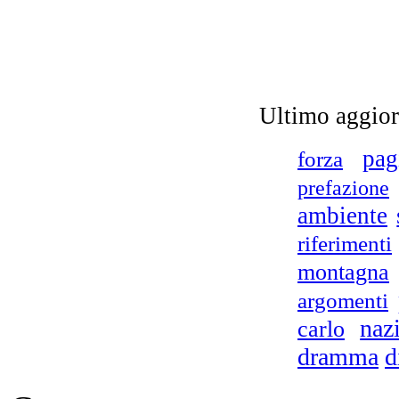
Pa
g
Ultimo aggio
pag
forza
prefazione
ambiente
riferimenti
at
montagna
argomenti
naz
carlo
Il
dramma
d