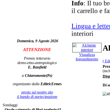
Info
: Il tuo b
il carrello e f
I 
Lingua e lette
interiori
U
n
Domenica, 9 Agosto 2026
Al
ATTENZIONE
Visualizza
Premio letterario
Ingrandimento
( Ed
demo-etno-antropologico
Prez
E. Banfield
(inc
a
Chiaromonte(Pz)
Disp
organizzato dalla
EditricErmes
Di s
Le
presto sul nostro sito
ar
il bando di partecipazione
Sondaggi
Quale categoria di libri preferisci?