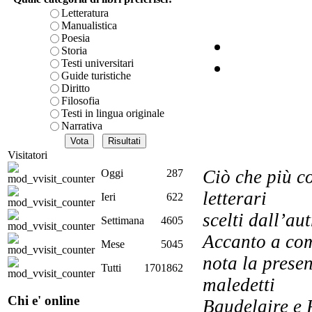
Letteratura
Manualistica
Le 
Poesia
Storia
Testi universitari
Guide turistiche
Diritto
Filosofia
Testi in lingua originale
Narrativa
Visitatori
Ciò che più co
Oggi
287
letterari
Ieri
622
scelti dall’au
Settimana
4605
Ond
Accanto a comp
Mese
5045
nota la prese
Tutti
1701862
maledetti
C
Chi e' online
Baudelaire e 