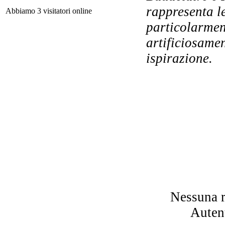
rappresenta l
Abbiamo 3 visitatori online
particolarmen
LA
artificiosame
PE
ispirazione.
Co
i
Nessuna r
Autent