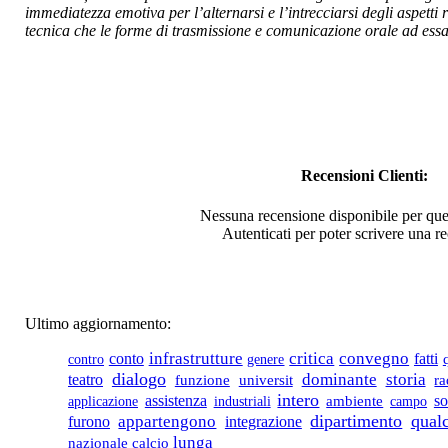
immediatezza emotiva per l’alternarsi e l’intrecciarsi degli aspetti 
tecnica che le forme di trasmissione e comunicazione orale ad essa
Nellâ€™occhio caldo
del Girasole
€ 9,00
La Basilicata tra i
banchi di scuola Dal
periodo fascista agli a
Recensioni Clienti:
Nessuna recensione disponibile per que
€ 20,00
Autenticati per poter scrivere una r
Fra il Vesuvio,
lÃŠÂ¼Etna e
lÃŠÂ¼Himalaya
Giuseppe De Lorenzo
dalle
Ultimo aggiornamento:
conto
infrastrutture
critica
convegno
fatti
contro
genere
dialogo
dominante
storia
teatro
funzione
universit
r
intero
assistenza
so
applicazione
industriali
ambiente
campo
€ 22,00
dipartimento
qual
appartengono
integrazione
furono
lunga
nazionale
calcio
Il lino. Una cultura da