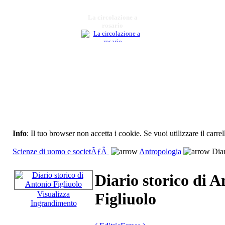
La circolazione a
rosario
€ 12,00
Il soffio di un bacio
€ 12,00
Il fascismo a Matera
€ 22,00
Il futuro si chiama
Info
: Il tuo browser non accetta i cookie. Se vuoi utilizzare il carrel
montagna
Scienze di uomo e societÃƒÂ
Antropologia
Diar
€ 10,00
Diario storico di A
Narrativa di quanto
occorsoÃ¢â‚¬Â¦
Visualizza
Figliuolo
Ingrandimento
€ 40,00
Ferrandina 2005