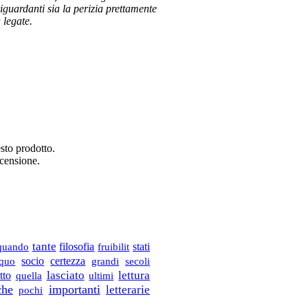
riguardanti sia la perizia prettamente
 legate.
sto prodotto.
ecensione.
tante
filosofia
fruibilit
stati
quando
socio
certezza
aquo
grandi
secoli
lasciato
lettura
tto
quella
ultimi
che
importanti
letterarie
pochi