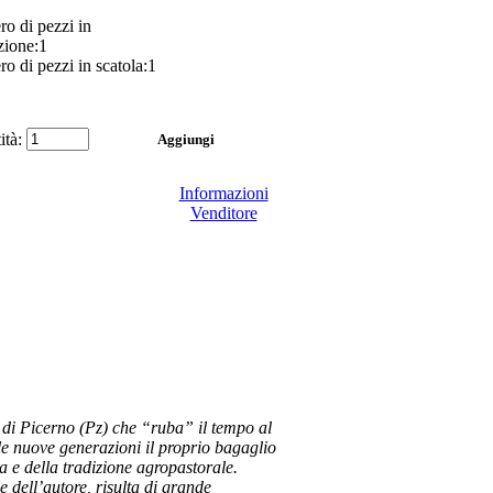
o di pezzi in
zione:1
o di pezzi in scatola:1
ità:
Informazioni
Venditore
o di Picerno (Pz) che “ruba” il tempo al
le nuove generazioni il proprio bagaglio
ia e della tradizione agropastorale.
dell’autore, risulta di grande