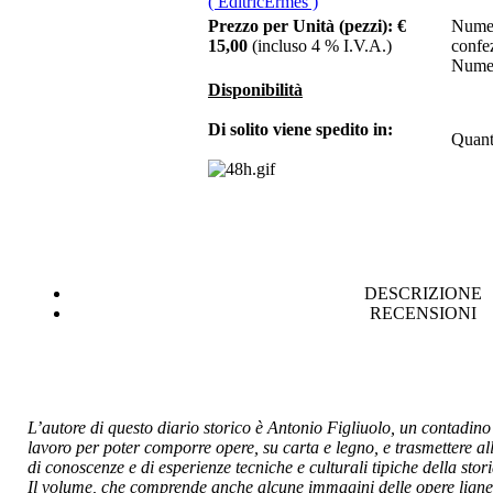
( EditricErmes )
Prezzo per Unità (pezzi):
€
Numer
€ 12,00
15,00
(incluso 4 % I.V.A.)
confe
Numer
Biblioteche in
Basilicata. Quale
Disponibilità
futuro?
Di solito viene spedito in:
Quant
€ 14,00
Processione dei
Turchi - Tradizioni e
leggenda
DESCRIZIONE
RECENSIONI
€ 12,00
La cattedrale
romanica S. Maria di
Acerenza nel nono
centenario
L’autore di questo diario storico è Antonio Figliuolo, un contadin
lavoro per poter comporre opere, su carta e legno, e trasmettere al
di conoscenze e di esperienze tecniche e culturali tipiche della stor
Il volume, che comprende anche alcune immagini delle opere lignee 
€ 11,00