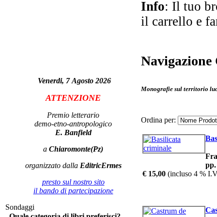
Info
: Il tuo b
il carrello e f
R
Navigazione 
C
Venerdi, 7 Agosto 2026
Monografie sul territorio l
ATTENZIONE
Premio letterario
L
Ordina per:
demo-etno-antropologico
E. Banfield
Bas
Si 
a
Chiaromonte(Pz)
Fra
pp.
organizzato dalla
EditricErmes
€ 15,00
(incluso 4 % I.V
presto sul nostro sito
il bando di partecipazione
i
Sondaggi
Cas
Quale categoria di libri preferisci?