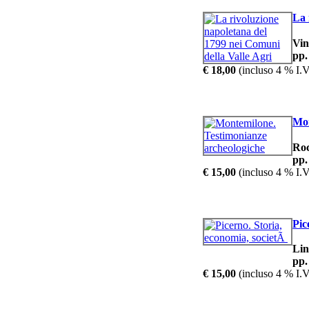
La 
Vi
Â
v
pp.
€ 18,00
(incluso 4 % I.V
Mon
Ro
pp.
€ 15,00
(incluso 4 % I.V
Pic
Li
pp.
€ 15,00
(incluso 4 % I.V