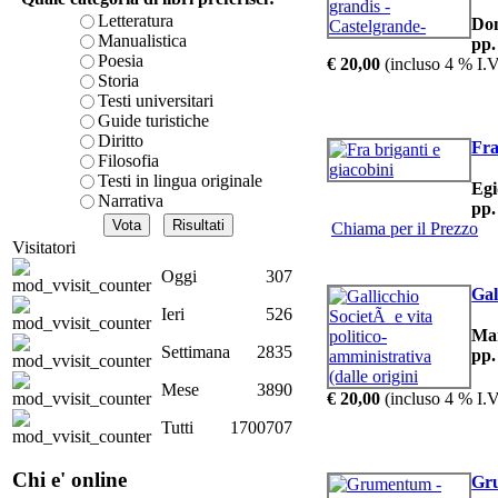
Letteratura
Do
Manualistica
pp.
Poesia
€ 20,00
(incluso 4 % I.V
Ch
Storia
Testi universitari
L'A
Guide turistiche
Diritto
Fra
Filosofia
Testi in lingua originale
Egi
Narrativa
pp.
Chiama per il Prezzo
Visitatori
Oggi
307
Gal
Ieri
526
Mar
Settimana
2835
L
pp.
cro
Mese
3890
€ 20,00
(incluso 4 % I.V
Tutti
1700707
Chi e' online
Gru