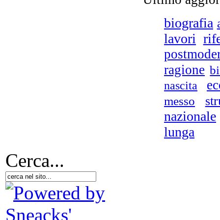
biografia
lavori
rif
postmode
ragione
bi
ec
nascita
st
messo
nazionale
lunga
Cerca...