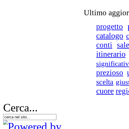
Ultimo aggio
progetto
catalogo
conti
sal
itinerario
significati
prezioso
scelta
gius
cuore
reg
Cerca...