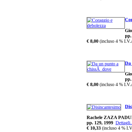
Le 
Cor
Gi
Di
ed 
pp.
in
€ 8,00
(incluso 4 % I.V.
Da 
G
Imp
Gi
voc
pp.
€ 8,00
(incluso 4 % I.V.
Dis
Rachele ZAZA PAD
pp. 129, 1999
Dettagli.
€ 10,33
(incluso 4 % I.V