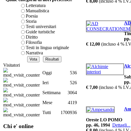
€ 8,00
(incluso 4 % I.V.
Letteratura
G
Manualistica
Poesia
Storia
AD
La
Testi universitari
Guide turistiche
Tin
Diritto
pp.
Filosofia
€ 12,00
(incluso 4 % I.V
Testi in lingua originale
Narrativa
Visitatori
Alc
Le
Oggi
536
Sa
pp.
Ieri
526
€ 7,00
(incluso 4 % I.V.
Settimana
3064
B
Mese
4119
Am
Tutti
1700936
Oreste LO POMO
pp. 46, 1994
Dettagli...
Chi e' online
Tre
€ 8,00
(incluso 4 % I.V.