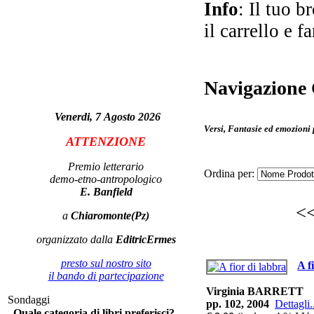
Info
: Il tuo b
D.A
il carrello e f
Navigazione 
Venerdi, 7 Agosto 2026
L
Versi, Fantasie ed emozioni 
ATTENZIONE
Premio letterario
Ordina per:
demo-etno-antropologico
fa
E. Banfield
<<
a
Chiaromonte(Pz)
organizzato dalla
EditricErmes
presto sul nostro sito
A f
il bando di partecipazione
Virginia BARRETT
Sondaggi
pp. 102, 2004
Dettagli.
Quale categoria di libri preferisci?