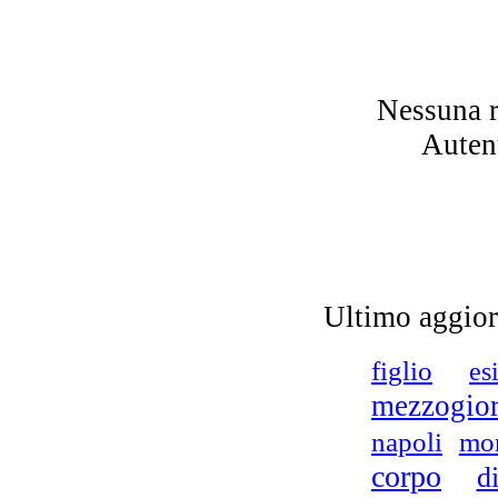
ed 
in
Nessuna r
Autent
o
co
Ultimo aggio
figlio
es
mezzogio
napoli
mo
corpo
d