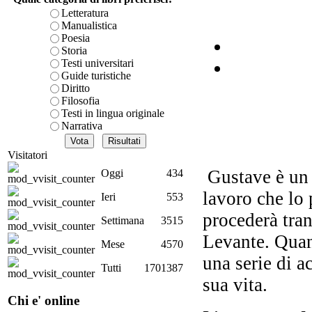
I
Letteratura
Manualistica
Poesia
Storia
Testi universitari
So
Guide turistiche
Diritto
Filosofia
Testi in lingua originale
Narrativa
Visitatori
Le
Gustave è un u
Oggi
434
Lo
lavoro che lo 
Ieri
553
procederà tran
Settimana
3515
Levante. Quand
Spi
Mese
4570
una serie di 
Tutti
1701387
sua vita.
Oc
Chi e' online