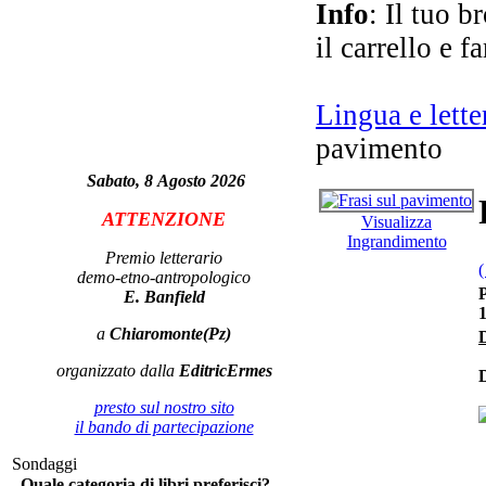
m
Info
: Il tuo b
il carrello e f
Lingua e lette
Tr
pavimento
Sabato, 8 Agosto 2026
I 
ATTENZIONE
Visualizza
Ingrandimento
Premio letterario
(
demo-etno-antropologico
P
E. Banfield
a
Chiaromonte(Pz)
D
No
tra
organizzato dalla
EditricErmes
D
presto sul nostro sito
il bando di partecipazione
Sondaggi
Quale categoria di libri preferisci?