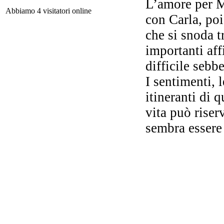
L’amore per M
Abbiamo 4 visitatori online
con Carla, poi
In 
che si snoda t
importanti af
difficile sebb
La 
co
I sentimenti, 
itineranti di 
vita può rise
U
sembra essere 
Gi
Di