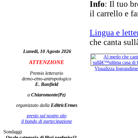
di 
Info
: Il tuo b
il carrello e f
Lingua e lette
Pis
che canta sul
Lunedi, 10 Agosto 2026
G
ATTENZIONE
Visualizza Ingrandime
Premio letterario
demo-etno-antropologico
E. Banfield
Ann
a
Chiaromonte(Pz)
di 
organizzato dalla
EditricErmes
presto sul nostro sito
il bando di partecipazione
Sondaggi
Quale categoria di libri preferisci?