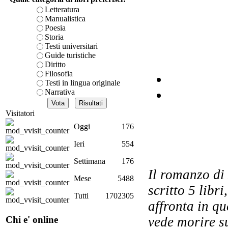
F
Letteratura
Manualistica
Poesia
Storia
Testi universitari
For
Guide turistiche
Diritto
Filosofia
Testi in lingua originale
Narrativa
Il
Visitatori
I
Oggi
176
Ieri
554
Settimana
176
q
Il romanzo di
Mese
5488
scritto 5 libr
Tutti
1702305
affronta in q
Chi e' online
vede morire su