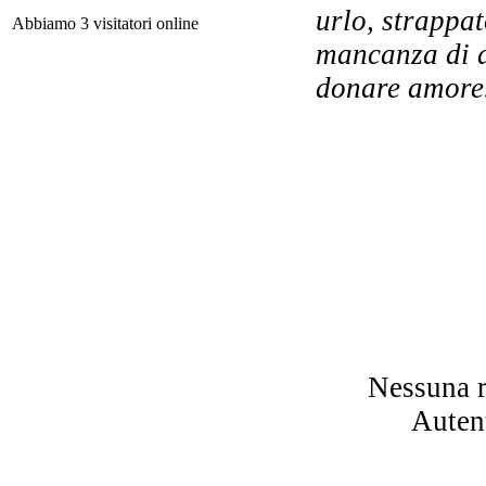
urlo, strappat
Abbiamo 3 visitatori online
mancanza di a
donare amore
L
so
Val
P
Nessuna r
Autent
Tr