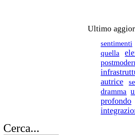
Bio
de
Ultimo aggio
sentimenti
el
quella
postmoder
infrastrutt
autrice
s
dramma
u
profondo
integrazi
Cerca...